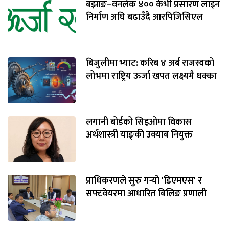
बझाङ–वनलेक ४०० केभी प्रसारण लाइन
निर्माण अघि बढाउँदै आरपिजिसिएल
बिजुलीमा भ्याट: करिब ४ अर्ब राजस्वको
लोभमा राष्ट्रिय ऊर्जा खपत लक्ष्यमै धक्का
लगानी बोर्डको सिइओमा विकास
अर्थशास्त्री याङ्‌की उक्याब नियुक्त
प्राधिकरणले सुरु गर्‍यो 'डिएमएस' र
सफ्टवेयरमा आधारित बिलिङ प्रणाली