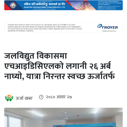
अन्तर्राष्ट्रिय
जलवायु
ऊर्जा
दक्षता
उहिलेकाे
जलविद्युत विकासमा
खबर
एचआइडिसिएलको लगानी २६ अर्ब
हरित
नाघ्याे, यात्रा निरन्तर स्वच्छ ऊर्जातर्फ
हाइड्रोजन
इभी
२०८० असार २७
ऊर्जा खबर
सम्पादकीय
बैंक
पर्यटन