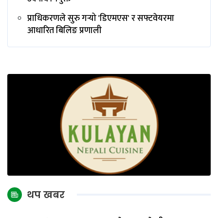
प्राधिकरणले सुरु गर्‍यो 'डिएमएस' र सफ्टवेयरमा
आधारित बिलिङ प्रणाली
थप खबर