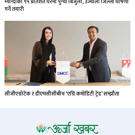
म्याग्दीका ९५ प्रतिशत घरमा पुग्याे बिजुली, उज्यालो जिल्ला घोषणा
गर्ने तयारी
सीजीएग्रोटेक र डीएमसीसीबीच ‘एग्रि कमोडिटी ट्रेड’ सम्झौता