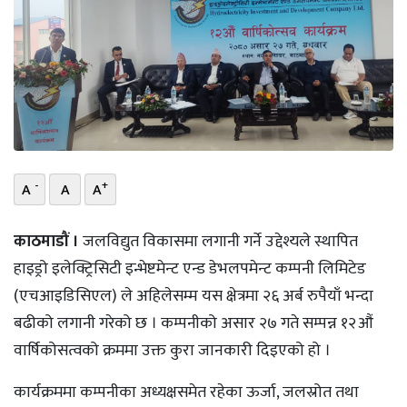
भिडियो
छापा
खोज
प्रोफाइल
-
+
ऊर्जा
A
A
A
विशेष
काठमाडौं ।
जलविद्युत विकासमा लगानी गर्ने उद्देश्यले स्थापित
हाइड्रो इलेक्ट्रिसिटी इन्भेष्टमेन्ट एन्ड डेभलपमेन्ट कम्पनी लिमिटेड
(एचआइडिसिएल) ले अहिलेसम्म यस क्षेत्रमा २६ अर्ब रुपैयाँ भन्दा
बढीको लगानी गरेको छ । कम्पनीको असार २७ गते सम्पन्न १२औं
वार्षिकोसत्वको क्रममा उक्त कुरा जानकारी दिइएको हो ।
कार्यक्रममा कम्पनीका अध्यक्षसमेत रहेका ऊर्जा, जलस्रोत तथा