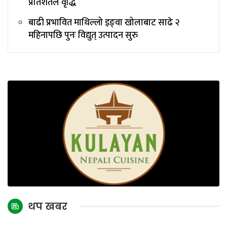
प्रतिशतले वृद्धि
बाढी प्रभावित माथिल्लो इङ्‌वा खोलाबाट साढे २
महिनापछि पुनः विद्युत् उत्पादन सुरु
थप खबर