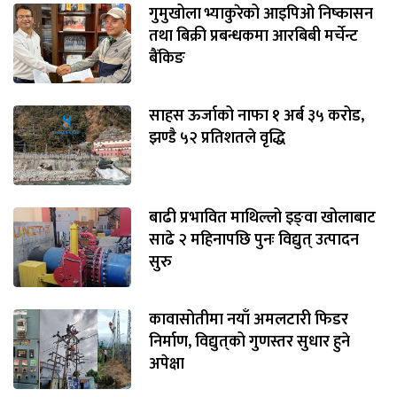
गुमुखोला भ्याकुरेको आइपिओ निष्कासन
तथा बिक्री प्रबन्धकमा आरबिबी मर्चेन्ट
बैंकिङ
साहस ऊर्जाको नाफा १ अर्ब ३५ करोड,
झण्डै ५२ प्रतिशतले वृद्धि
बाढी प्रभावित माथिल्लो इङ्‌वा खोलाबाट
साढे २ महिनापछि पुनः विद्युत् उत्पादन
सुरु
कावासोतीमा नयाँ अमलटारी फिडर
निर्माण, विद्युत्‌को गुणस्तर सुधार हुने
अपेक्षा