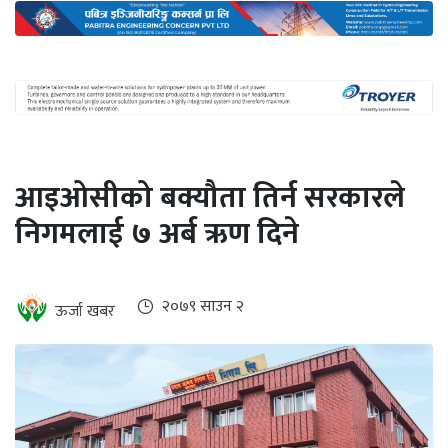
अन्तर्राष्ट्रिय
जलवायु
ऊर्जा
दक्षता
उहिलेकाे
आइओसीको बक्यौता तिर्न सरकारले
खबर
निगमलाई ७ अर्ब ऋण दिने
हरित
हाइड्रोजन
इभी
२०७९ साउन २
ऊर्जा खबर
सम्पादकीय
बैंक
पर्यटन