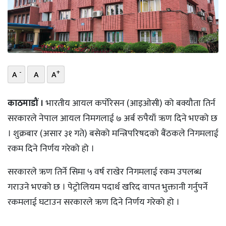
भिडियो
छापा
खोज
-
+
A
A
A
प्रोफाइल
काठमाडौं ।
भारतीय आयल कर्पोरेसन (आइओसी) को बक्यौता तिर्न
ऊर्जा
सरकारले नेपाल आयल निमगलाई ७ अर्ब रुपैयाँ ऋण दिने भएको छ
विशेष
। शुक्रबार (असार ३१ गते) बसेको मन्त्रिपरिषदको बैंठकले निगमलाई
रकम दिने निर्णय गरेको हो ।
सरकारले ऋण तिर्ने सिमा ५ वर्ष राखेर निगमलाई रकम उपलब्ध
गराउने भएको छ । पेट्रोलियम पदार्थ खरिद वापत भुक्तानी गर्नुपर्ने
रकमलाई घटाउन सरकारले ऋण दिने निर्णय गरेको हो ।