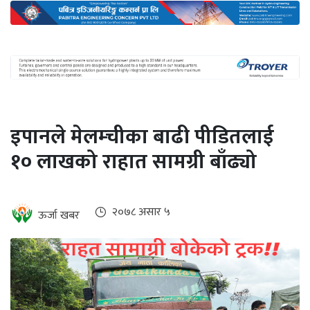
अन्तर्राष्ट्रिय
जलवायु
ऊर्जा
दक्षता
उहिलेकाे
इपानले मेलम्चीका बाढी पीडितलाई
खबर
१० लाखको राहात सामग्री बाँढ्यो
हरित
हाइड्रोजन
इभी
२०७८ असार ५
ऊर्जा खबर
सम्पादकीय
बैंक
पर्यटन