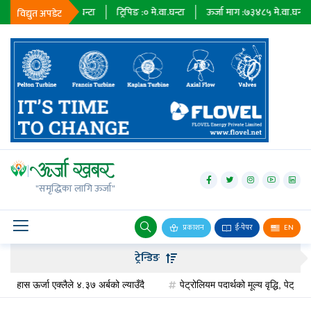
२३६७९
मे.वा.घन्टा
ट्रिपिङ :
०
मे.वा.घन्टा
ऊर्जा माग :
७३४८५
मे.वा.घन्टा
प्राध
विद्युत अपडेट
जलविद्युत्
सोलार
"समृद्धिका लागि ऊर्जा"
वायु
बायोग्यास
प्रकाशन
ई-पेपर
EN
प्रसारण
ट्रेन्डिङ
पेट्रोलियम
 ऊर्जा एक्लैले ४.३७ अर्बको ल्याउँदै
पेट्रोलियम पदार्थको मूल्य वृद्धि, पेट्रोलमा ३ र 