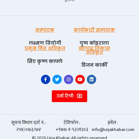
सम्पादक
कार्यकारी सम्पादक
लक्ष्मण वियोगी
पुष्प काेइराला
प्रमुख वित्त अधिकृत
व्यापार विकास
अधिकृत
सिए कृष्ण काफ्ले
डिजन कार्की
उर्जा टिभी
सूचना विभाग दर्ता नं. :
टेलिफोन :
इमेल :
२५४/०७३/७४
+९७७-१-५३२१३०३
info@urjakhabar.com
© 2026 Urja Khabar. All rights reserved