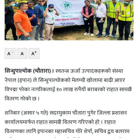
भिडियो
छापा
खोज
प्रोफाइल
-
+
A
A
A
ऊर्जा
सिन्धुपाल्चाेक (चाैतारा) ।
स्वतन्त्र ऊर्जा उत्पादकहरूको संस्था
विशेष
नेपाल (इपान) ले सिन्धुपाल्चोकको मेलम्ची खोलामा बाढी आएर
विपद्मा परेका नागरिकलाई १० लाख रुपैयाँ बराबरको राहात सामग्री
वितरण गरेको छ ।
शनिबार (असार ५ गते) सदरमुकाम चौतारा पुगेर जिल्ला प्रशासन
कार्यालयमार्फत राहात सामग्री वितरण गरिएको हो । राहात
वितरणका लागि इपानका महासचिव गोरे शेर्पा, सचिव द्वय बलराम