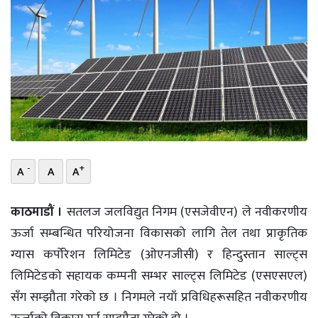
भिडियो
छापा
खोज
प्रोफाइल
ऊर्जा
विशेष
-
+
A
A
A
काठमाडौं ।
सतलज जलविद्युत निगम (एसजेवीएन) ले नवीकरणीय
ऊर्जा सम्बन्धित परियोजना विकासको लागि तेल तथा प्राकृतिक
ग्यास कर्पोरेशन लिमिटेड (ओएनजीसी) र हिन्दुस्तान साल्ट्स
लिमिटेडको सहायक कम्पनी सम्भर साल्ट्स लिमिटेड (एसएसएल)
सँग सम्झौता गरेको छ । निगमले नयाँ प्रविधिहरूसहित नवीकरणीय