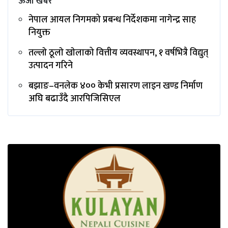
ऊर्जा खबर
नेपाल आयल निगमको प्रबन्ध निर्देशकमा नागेन्द्र साह
नियुक्त
तल्लाे ठूलाे खाेलाको वित्तीय व्यवस्थापन, १ वर्षभित्रै विद्युत्
उत्पादन गरिने
बझाङ–वनलेक ४०० केभी प्रसारण लाइन खण्ड निर्माण
अघि बढाउँदै आरपिजिसिएल