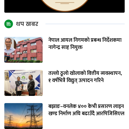
थप खबर
नेपाल आयल निगमको प्रबन्ध निर्देशकमा
नागेन्द्र साह नियुक्त
तल्लाे ठूलाे खाेलाको वित्तीय व्यवस्थापन,
१ वर्षभित्रै विद्युत् उत्पादन गरिने
बझाङ–वनलेक ४०० केभी प्रसारण लाइन
खण्ड निर्माण अघि बढाउँदै आरपिजिसिएल