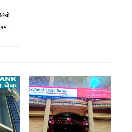
ालियो
रूपमा