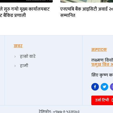
े सुरु गर्‍यो मूख्य कार्यालयबाट
एनएमबि बैंक आइसिटी अवार्ड २
्ट बैंकिङ प्रणाली
सम्मानित
खबर
सम्पादक
हाम्रो बारे
लक्ष्मण विय
प्रमुख वित्त
हामी
सिए कृष्ण का
उर्जा टिभी
टेलिफोन : +९७७-१-५३२१३०३