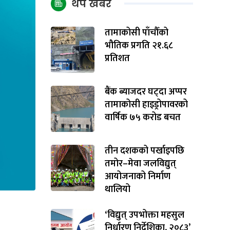
थप खबर
तामाकोसी पाँचौँको
भौतिक प्रगति २१.६८
प्रतिशत
बैंक ब्याजदर घट्दा अप्पर
तामाकोसी हाइड्रोपावरको
वार्षिक ७५ करोड बचत
तीन दशकको पर्खाइपछि
तमोर–मेवा जलविद्युत्
आयोजनाको निर्माण
थालियो
‘विद्युत् उपभोक्ता महसुल
निर्धारण निर्देशिका, २०८३’