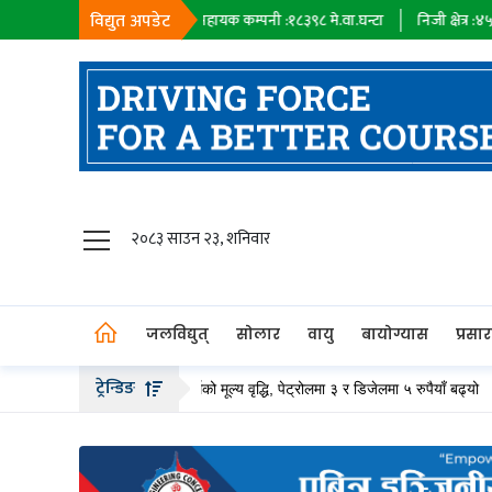
विद्युत अपडेट
९२६७
मे.वा.घन्टा
सहायक कम्पनी :
१८३९८
मे.वा.घन्टा
निजी क्षेत्र :
४५८२०
मे.वा.घन्
जलविद्युत्
२०८३ साउन २३, शनिवार
सोलार
वायु
जलविद्युत्
सोलार
वायु
बायोग्यास
प्रसा
बायोग्यास
ट्रेन्डिङ
दै
पेट्रोलियम पदार्थको मूल्य वृद्धि, पेट्रोलमा ३ र डिजेलमा ५ रुपैयाँ बढ्यो
ब
प्रसारण
पेट्रोलियम