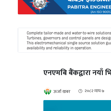
अन्तर्राष्ट्रिय
जलवायु
ऊर्जा
दक्षता
उहिलेकाे
खबर
हरित
हाइड्रोजन
एनएमबि बैंकद्वारा नयाँ 
इभी
सम्पादकीय
२०८२ माघ ७
ऊर्जा खबर
बैंक
पर्यटन