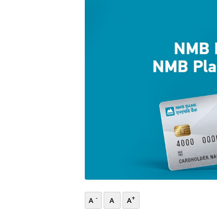
भिडियो
छापा
खोज
प्रोफाइल
ऊर्जा
विशेष
-
+
A
A
A