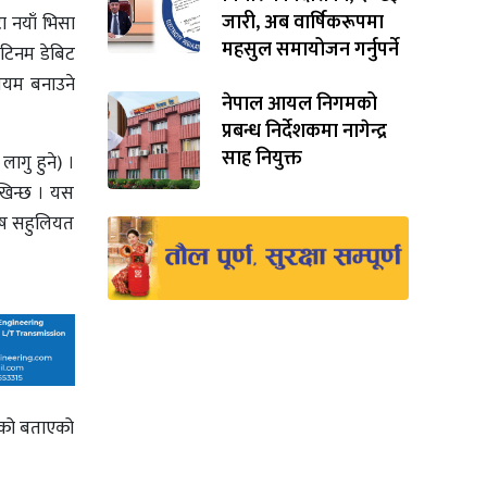
जारी, अब वार्षिकरूपमा
टा नयाँ भिसा
महसुल समायोजन गर्नुपर्ने
ाटिनम डेबिट
मियम बनाउने
नेपाल आयल निगमको
प्रबन्ध निर्देशकमा नागेन्द्र
साह नियुक्त
ागु हुने) ।
देखिन्छ । यस
शेष सहुलियत
ाएको बताएको