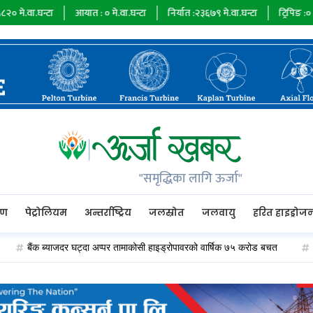
टा
आयात :
०
मे.वा.घन्टा
निर्यात :
२३६७९
मे.वा.घन्टा
ट्रिपिङ :
०
मे.वा.घन्टा
"समृद्धिका लागि ऊर्जा"
रण
पेट्रोलियम
अन्तर्राष्ट्रिय
जलस्रोत
जलवायु
हरित हाइड्रोज
ैंक ब्याजदर घट्दा अप्पर तामाकोसी हाइड्रोपावरको वार्षिक ७५ करोड बचत
१६ जलविद्