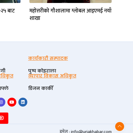
०२५ बाट
महोत्तरीको गौशालामा ग्लोबल आइएमई नयाँ
शाखा
कार्यकारी सम्पादक
ोगी
पुष्प काेइराला
 अधिकृत
व्यापार विकास अधिकृत
फ्ले
डिजन कार्की
इमेल :
info@urjakhabar.com