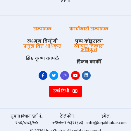
हामी
सम्पादक
कार्यकारी सम्पादक
लक्ष्मण वियोगी
पुष्प काेइराला
प्रमुख वित्त अधिकृत
व्यापार विकास
अधिकृत
सिए कृष्ण काफ्ले
डिजन कार्की
उर्जा टिभी
सूचना विभाग दर्ता नं. :
टेलिफोन :
इमेल :
२५४/०७३/७४
+९७७-१-५३२१३०३
info@urjakhabar.com
© 2026 Urja Khabar. All rights reserved