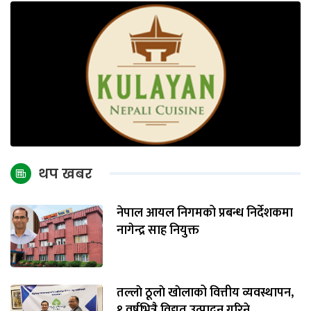
थप खबर
नेपाल आयल निगमको प्रबन्ध निर्देशकमा
नागेन्द्र साह नियुक्त
तल्लाे ठूलाे खाेलाको वित्तीय व्यवस्थापन,
१ वर्षभित्रै विद्युत् उत्पादन गरिने