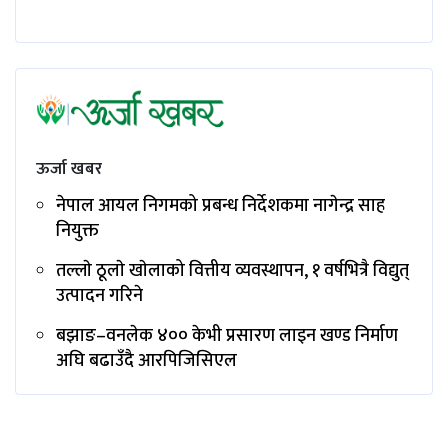
ऊर्जा खबर
नेपाल आयल निगमको प्रबन्ध निर्देशकमा नागेन्द्र साह
नियुक्त
तल्लाे ठूलाे खाेलाको वित्तीय व्यवस्थापन, १ वर्षभित्रै विद्युत्
उत्पादन गरिने
बझाङ–वनलेक ४०० केभी प्रसारण लाइन खण्ड निर्माण
अघि बढाउँदै आरपिजिसिएल