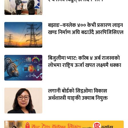
बझाङ–वनलेक ४०० केभी प्रसारण लाइन
खण्ड निर्माण अघि बढाउँदै आरपिजिसिएल
बिजुलीमा भ्याट: करिब ४ अर्ब राजस्वको
लोभमा राष्ट्रिय ऊर्जा खपत लक्ष्यमै धक्का
लगानी बोर्डको सिइओमा विकास
अर्थशास्त्री याङ्‌की उक्याब नियुक्त