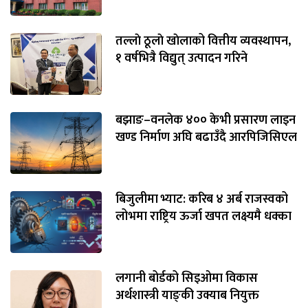
तल्लाे ठूलाे खाेलाको वित्तीय व्यवस्थापन,
१ वर्षभित्रै विद्युत् उत्पादन गरिने
बझाङ–वनलेक ४०० केभी प्रसारण लाइन
खण्ड निर्माण अघि बढाउँदै आरपिजिसिएल
बिजुलीमा भ्याट: करिब ४ अर्ब राजस्वको
लोभमा राष्ट्रिय ऊर्जा खपत लक्ष्यमै धक्का
लगानी बोर्डको सिइओमा विकास
अर्थशास्त्री याङ्‌की उक्याब नियुक्त