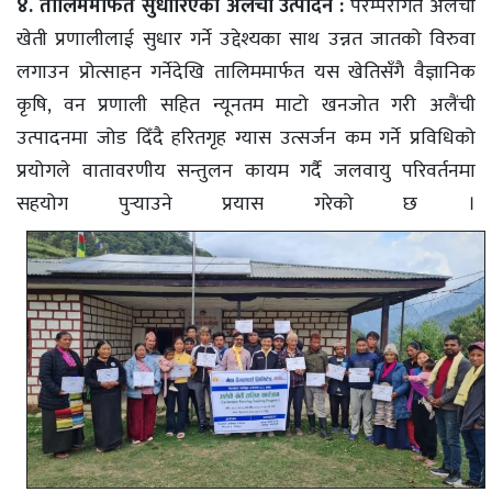
४. तालिममार्फत सुधारिएको अलैंची उत्पादन :
परम्परागत अलैंची
खेती प्रणालीलाई सुधार गर्ने उद्देश्यका साथ उन्नत जातको विरुवा
लगाउन प्रोत्साहन गर्नेदेखि तालिममार्फत यस खेतिसँगै वैज्ञानिक
कृषि, वन प्रणाली सहित न्यूनतम माटो खनजोत गरी अलैंची
उत्पादनमा जोड दिँदै हरितगृह ग्यास उत्सर्जन कम गर्ने प्रविधिको
प्रयोगले वातावरणीय सन्तुलन कायम गर्दै जलवायु परिवर्तनमा
सहयोग पुर्‍याउने प्रयास गरेको छ ।