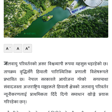
भिडियो
छापा
खोज
प्रोफाइल
-
+
A
A
A
ऊर्जा
विशेष
ज
लवायु परिवर्तनको असर विश्वव्यापी रूपमा महसुस भइरहेको छ।
तापक्रम वृद्धिसँगै हिमाली पारिस्थितिक प्रणाली विशेषरूपले
प्रभावित छ। नेपाल सरकारले आयोजना गरेको सगरमाथा
संवादजस्ता अन्तराष्ट्रिय मञ्चहरूले हिमाली क्षेत्रको जलवायु परिवर्तन
न्यूनीकरणलाई प्राथमिकता दिँदै दिगो समाधान खोज्ने प्रयास
गरिरहेका छन्।