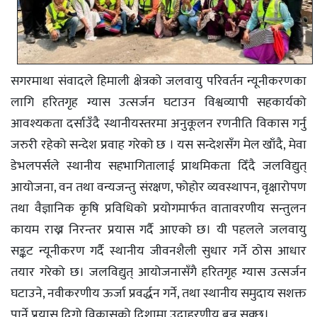
सगरमाथा संवादले हिमाली क्षेत्रको जलवायु परिवर्तन न्यूनीकरणका
लागि हरितगृह ग्यास उत्सर्जन घटाउन विश्वव्यापी सहकार्यको
आवश्यकता दर्साउँदै स्थानीयस्तरमा अनुकूलन रणनीति विकास गर्नु
जरुरी रहेको सन्देश प्रवाह गरेको छ । यस सन्देशसँग मेल खाँदै, मेवा
डेभलपर्सले स्थानीय सहभागितालाई प्राथमिकता दिँदै जलविद्युत्‌
आयोजना, वन तथा वन्यजन्तु संरक्षण, फोहोर व्यवस्थापन, वृक्षारोपण
तथा वैज्ञानिक कृषि प्रविधिको प्रयोगमार्फत वातावरणीय सन्तुलन
कायम राख्न निरन्तर प्रयास गर्दै आएको छ। यी पहलले जलवायु
सङ्कट न्यूनीकरण गर्दै स्थानीय जीवनशैली सुधार गर्ने ठोस आधार
तयार गरेको छ। जलविद्युत्‌ आयोजनासँगै हरितगृह ग्यास उत्सर्जन
घटाउने, नवीकरणीय ऊर्जा प्रवर्द्धन गर्ने, तथा स्थानीय समुदाय सशक्त
पार्ने प्रयास दिगो विकासको दिशामा उदाहरणीय बन्न सक्छ।