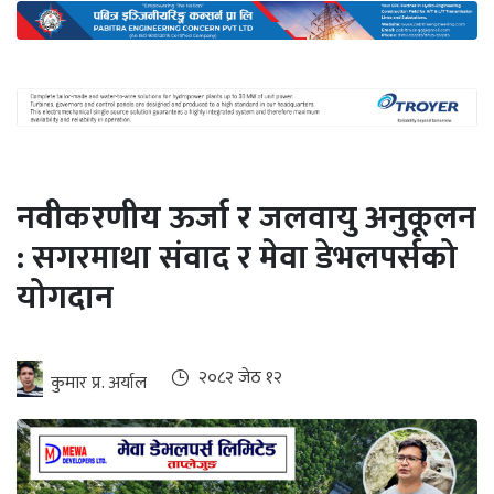
अन्तर्राष्ट्रिय
जलवायु
ऊर्जा
दक्षता
उहिलेकाे
नवीकरणीय ऊर्जा र जलवायु अनुकूलन
खबर
: सगरमाथा संवाद र मेवा डेभलपर्सको
हरित
योगदान
हाइड्रोजन
इभी
२०८२ जेठ १२
कुमार प्र. अर्याल
सम्पादकीय
बैंक
पर्यटन