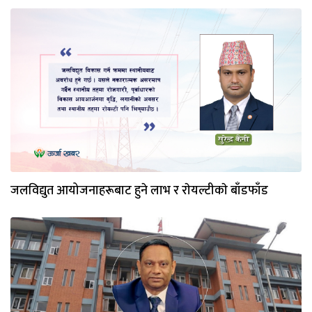
जलविद्युत आयोजनाहरूबाट हुने लाभ र राेयल्टीकाे बाँडफाँड