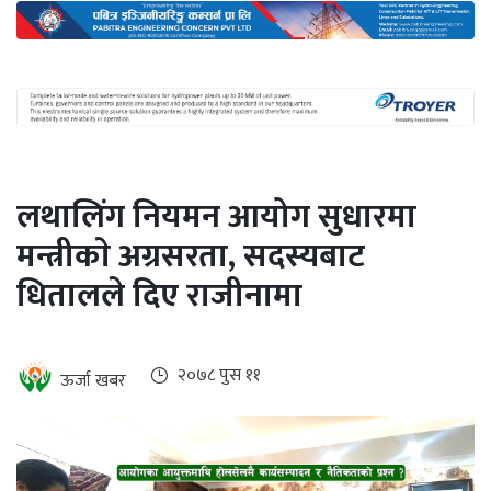
अन्तर्राष्ट्रिय
जलवायु
ऊर्जा
दक्षता
उहिलेकाे
लथालिंग नियमन आयोग सुधारमा
खबर
मन्त्रीकाे अग्रसरता, सदस्यबाट
हरित
धितालले दिए राजीनामा
हाइड्रोजन
इभी
२०७८ पुस ११
ऊर्जा खबर
सम्पादकीय
बैंक
पर्यटन