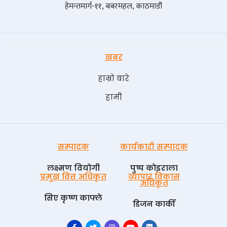
हेमन्तमार्ग-११, बबरमहल, काठमाडौं
खबर
हाम्रो बारे
हामी
सम्पादक
कार्यकारी सम्पादक
लक्ष्मण वियोगी
पुष्प काेइराला
प्रमुख वित्त अधिकृत
व्यापार विकास
अधिकृत
सिए कृष्ण काफ्ले
डिजन कार्की