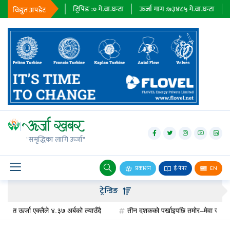
मे.वा.घन्टा
ट्रिपिङ :
०
मे.वा.घन्टा
ऊर्जा माग :
७३४८५
मे.वा.घन्टा
प्राधिकरण :
विद्युत अपडेट
जलविद्युत्
सोलार
"समृद्धिका लागि ऊर्जा"
वायु
बायोग्यास
प्रकाशन
ई-पेपर
EN
प्रसारण
ट्रेन्डिङ
पेट्रोलियम
जा एक्लैले ४.३७ अर्बको ल्याउँदै
तीन दशकको पर्खाइपछि तमोर–मेवा जलविद्युत् आयो