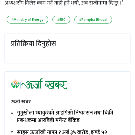
अध्यक्षसँग मिलेर काम गर्न गाह्रो हुने भयो, अब राजीनामा दिन्छु ।’
#Ministry of Energy
#ERC
#Pampha Bhusal
प्रतिक्रिया दिनुहोस
ऊर्जा खबर
गुमुखोला भ्याकुरेको आइपिओ निष्कासन तथा बिक्री
प्रबन्धकमा आरबिबी मर्चेन्ट बैंकिङ
साहस ऊर्जाको नाफा १ अर्ब ३५ करोड, झण्डै ५२