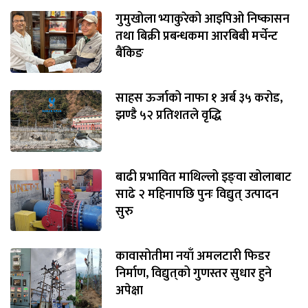
गुमुखोला भ्याकुरेको आइपिओ निष्कासन
तथा बिक्री प्रबन्धकमा आरबिबी मर्चेन्ट
बैंकिङ
साहस ऊर्जाको नाफा १ अर्ब ३५ करोड,
झण्डै ५२ प्रतिशतले वृद्धि
बाढी प्रभावित माथिल्लो इङ्‌वा खोलाबाट
साढे २ महिनापछि पुनः विद्युत् उत्पादन
सुरु
कावासोतीमा नयाँ अमलटारी फिडर
निर्माण, विद्युत्‌को गुणस्तर सुधार हुने
अपेक्षा