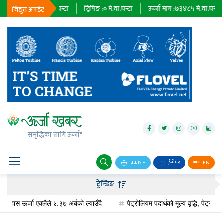
:
२३६७९
मे.वा.घन्टा
ट्रिपिङ :
०
मे.वा.घन्टा
ऊर्जा माग :
७३४८५
मे.वा.घन्टा
प्र
विद्युत अपडेट
जलविद्युत्
सोलार
"समृद्धिका लागि ऊर्जा"
वायु
बायोग्यास
प्रकाशन
ई-पेपर
EN
प्रसारण
ट्रेन्डिङ
पेट्रोलियम
 ऊर्जा एक्लैले ४.३७ अर्बको ल्याउँदै
पेट्रोलियम पदार्थको मूल्य वृद्धि, पेट्रोलमा ३ र