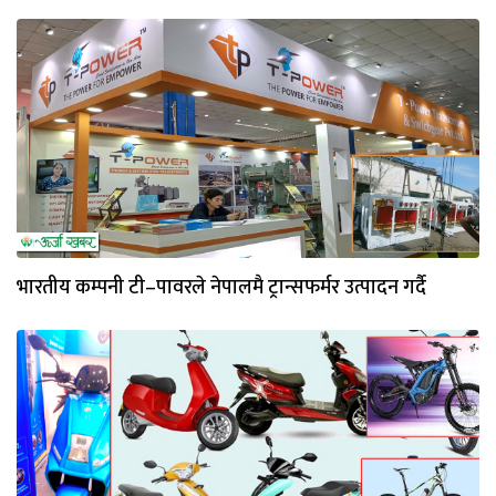
भारतीय कम्पनी टी–पावरले नेपालमै ट्रान्सफर्मर उत्पादन गर्दै