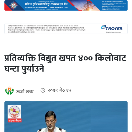
अन्तर्राष्ट्रिय
जलवायु
ऊर्जा
दक्षता
उहिलेकाे
प्रतिव्यक्ति विद्युत खपत ४०० किलोवाट
खबर
घन्टा पुर्याउने
हरित
हाइड्रोजन
इभी
२०७९ जेठ १५
ऊर्जा खबर
सम्पादकीय
बैंक
पर्यटन