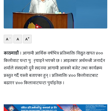
भिडियो
छापा
खोज
-
+
A
A
A
प्रोफाइल
ऊर्जा
काठमाडौं
। आगामी आर्थिक वर्षभित्र प्रतिव्यक्ति विद्युत खपत ४००
विशेष
किलोवाट घन्टा पुर््याइने भएको छ । आइतबार अर्थमन्त्री जनार्दन
शर्माले संसदको दुवै सदनमा आगामी आवको बजेट तथा कार्यक्रम
प्रस्तुत गर्दै यस्तो बताएका हुन् । प्रतिव्यक्ति ४०० किलोवाटबाट
बढाएर ४०० किलावाटघन्टा पुर्याइनेछ ।