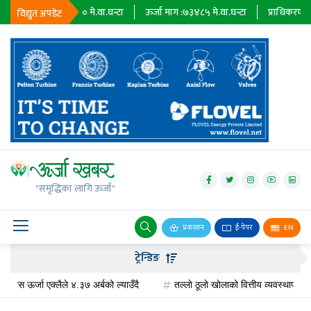
ट्रिपिङ :
०
मे.वा.घन्टा
ऊर्जा माग :
७३४८५
मे.वा.घन्टा
प्राधिकरण :
०
मे.वा.
स
विद्युत अपडेट
जलविद्युत्
सोलार
"समृद्धिका लागि ऊर्जा"
वायु
बायोग्यास
प्रकाशन
ई-पेपर
EN
प्रसारण
ट्रेन्डिङ
पेट्रोलियम
जा एक्लैले ४.३७ अर्बको ल्याउँदै
तल्लाे ठूलाे खाेलाको वित्तीय व्यवस्थापन, १ वर्षभित्रै 