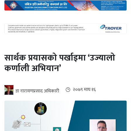
अन्तर्राष्ट्रिय
जलवायु
ऊर्जा
दक्षता
उहिलेकाे
सार्थक प्रयासको पर्खाइमा ‘उज्यालो
खबर
कर्णाली अभियान’
हरित
हाइड्रोजन
इभी
२०७९ माघ १६
डा नारायणप्रसाद अधिकारी
सम्पादकीय
बैंक
पर्यटन