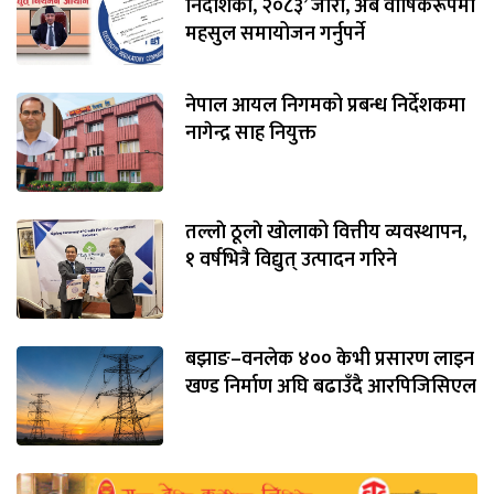
निर्देशिका, २०८३’ जारी, अब वार्षिकरूपमा
महसुल समायोजन गर्नुपर्ने
नेपाल आयल निगमको प्रबन्ध निर्देशकमा
नागेन्द्र साह नियुक्त
तल्लाे ठूलाे खाेलाको वित्तीय व्यवस्थापन,
१ वर्षभित्रै विद्युत् उत्पादन गरिने
बझाङ–वनलेक ४०० केभी प्रसारण लाइन
खण्ड निर्माण अघि बढाउँदै आरपिजिसिएल