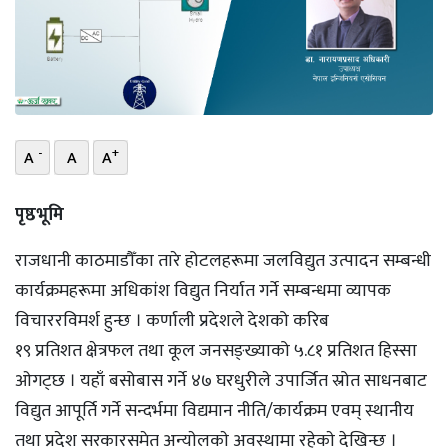
भिडियो
छापा
खोज
-
+
A
A
A
प्रोफाइल
ऊर्जा
पृष्ठभूमि
विशेष
राजधानी काठमाडौँका तारे होटलहरूमा जलविद्युत उत्पादन सम्बन्धी
कार्यक्रमहरूमा अधिकांश विद्युत निर्यात गर्ने सम्बन्धमा व्यापक
विचाररविमर्श हुन्छ । कर्णाली प्रदेशले देशको करिब
१९ प्रतिशत क्षेत्रफल तथा कूल जनसङ्ख्याको ५.८१ प्रतिशत हिस्सा
ओगट्छ । यहाँ बसोबास गर्ने ४७ घरधुरीले उपार्जित स्रोत साधनबाट
विद्युत आपूर्ति गर्ने सन्दर्भमा विद्यमान नीति/कार्यक्रम एवम् स्थानीय
तथा प्रदेश सरकारसमेत अन्याेलकाे अवस्थामा रहेकाे देखिन्छ ।