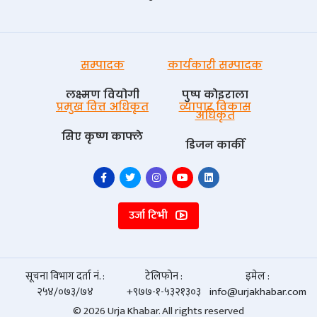
सम्पादक
कार्यकारी सम्पादक
लक्ष्मण वियोगी
पुष्प काेइराला
प्रमुख वित्त अधिकृत
व्यापार विकास
अधिकृत
सिए कृष्ण काफ्ले
डिजन कार्की
उर्जा टिभी
सूचना विभाग दर्ता नं. :
टेलिफोन :
इमेल :
२५४/०७३/७४
+९७७-१-५३२१३०३
info@urjakhabar.com
© 2026 Urja Khabar. All rights reserved