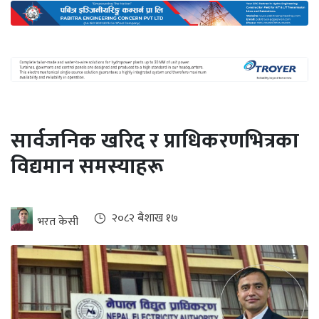
अन्तर्राष्ट्रिय
जलवायु
ऊर्जा
दक्षता
उहिलेकाे
सार्वजनिक खरिद र प्राधिकरणभित्रका
खबर
विद्यमान समस्याहरू
हरित
हाइड्रोजन
इभी
२०८२ ब‌ैशाख १७
भरत केसी
सम्पादकीय
बैंक
पर्यटन