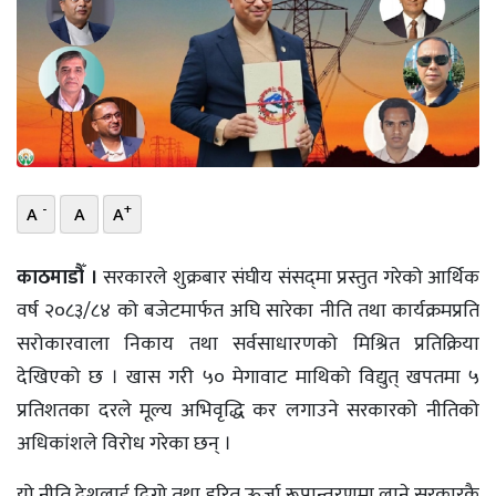
भिडियो
छापा
खोज
प्रोफाइल
-
+
A
A
A
ऊर्जा
विशेष
काठमाडौँ ।
सरकारले शुक्रबार संघीय संसद्‌मा प्रस्तुत गरेको आर्थिक
वर्ष २०८३/८४ को बजेटमार्फत अघि सारेका नीति तथा कार्यक्रमप्रति
सरोकारवाला निकाय तथा सर्वसाधारणको मिश्रित प्रतिक्रिया
देखिएको छ । खास गरी ५० मेगावाट माथिको विद्युत् खपतमा ५
प्रतिशतका दरले मूल्य अभिवृद्धि कर लगाउने सरकारको नीतिको
अधिकांशले विरोध गरेका छन् ।
यो नीति देशलाई दिगो तथा हरित ऊर्जा रूपान्तरणमा लाने सरकारकै