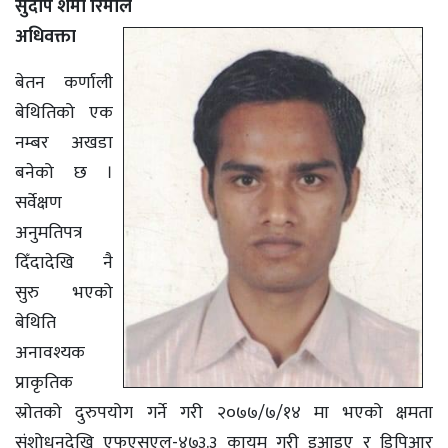
सुदीप शर्मा रिमाल
अधिवक्ता
बेतन कर्णाली
बेथितिको एक
नम्बर अखडा
बनेको छ ।
सर्वेक्षण
अनुमतिपत्र
दिँदादेखि नै
सुरु भएको
बेथिति
अनावश्यक
प्राकृतिक
स्रोतको दुरुपयोग गर्ने गरी २०७७/७/१४ मा भएको क्षमता
संशोधनदेखि एफएसएल-४७३.३ कायम गरी इआइए र डिपिआर