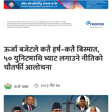
अन्तर्राष्ट्रिय
जलवायु
ऊर्जा
दक्षता
उहिलेकाे
ऊर्जा बजेटले कतै हर्ष–कतै बिस्मात,
खबर
५० युनिटमाथि भ्याट लगाउने नीतिको
हरित
चाैतर्फी आलोचना
हाइड्रोजन
इभी
२०८३ जेठ १७
ऊर्जा खबर
सम्पादकीय
बैंक
पर्यटन