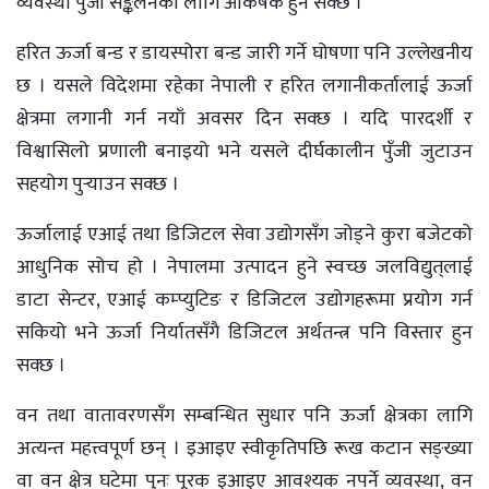
व्यवस्था पुँजी सङ्कलनका लागि आकर्षक हुन सक्छ ।
हरित ऊर्जा बन्ड र डायस्पोरा बन्ड जारी गर्ने घोषणा पनि उल्लेखनीय
छ । यसले विदेशमा रहेका नेपाली र हरित लगानीकर्तालाई ऊर्जा
क्षेत्रमा लगानी गर्न नयाँ अवसर दिन सक्छ । यदि पारदर्शी र
विश्वासिलो प्रणाली बनाइयो भने यसले दीर्घकालीन पुँजी जुटाउन
सहयोग पुर्‍याउन सक्छ ।
ऊर्जालाई एआई तथा डिजिटल सेवा उद्योगसँग जोड्ने कुरा बजेटको
आधुनिक सोच हो । नेपालमा उत्पादन हुने स्वच्छ जलविद्युत्‌लाई
डाटा सेन्टर, एआई कम्प्युटिङ र डिजिटल उद्योगहरूमा प्रयोग गर्न
सकियो भने ऊर्जा निर्यातसँगै डिजिटल अर्थतन्त्र पनि विस्तार हुन
सक्छ ।
वन तथा वातावरणसँग सम्बन्धित सुधार पनि ऊर्जा क्षेत्रका लागि
अत्यन्त महत्त्वपूर्ण छन् । इआइए स्वीकृतिपछि रूख कटान सङ्ख्या
वा वन क्षेत्र घटेमा पुनः पूरक इआइए आवश्यक नपर्ने व्यवस्था, वन