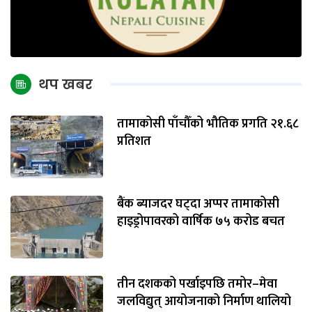
थप खबर
तामाकोसी पाँचौँको भौतिक प्रगति २१.६८
प्रतिशत
बैंक ब्याजदर घट्दा अप्पर तामाकोसी
हाइड्रोपावरको वार्षिक ७५ करोड बचत
तीन दशकको पर्खाइपछि तमोर–मेवा
जलविद्युत् आयोजनाको निर्माण थालियो