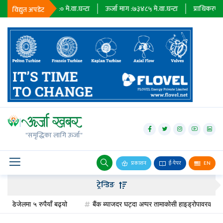
िङ :
०
मे.वा.घन्टा
ऊर्जा माग :
७३४८५
मे.वा.घन्टा
प्राधिकरण :
०
मे.वा.
सहायक 
विद्युत अपडेट
जलविद्युत्
सोलार
"समृद्धिका लागि ऊर्जा"
वायु
बायोग्यास
प्रकाशन
ई-पेपर
EN
प्रसारण
ट्रेन्डिङ
पेट्रोलियम
 रुपैयाँ बढ्यो
बैंक ब्याजदर घट्दा अप्पर तामाकोसी हाइड्रोपावरको वार्षिक ७५ करो