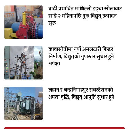
बाढी प्रभावित माथिल्लो इङ्‌वा खोलाबाट
भिडियो
साढे २ महिनापछि पुनः विद्युत् उत्पादन
छापा
सुरु
खोज
प्रोफाइल
कावासोतीमा नयाँ अमलटारी फिडर
निर्माण, विद्युत्‌को गुणस्तर सुधार हुने
ऊर्जा
अपेक्षा
विशेष
लहान र चन्द्रनिगाहपुर सबस्टेसनको
क्षमता वृद्धि, विद्युत् आपूर्ति सुधार हुने