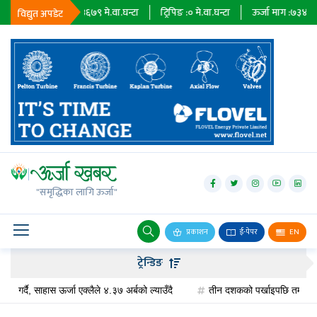
घन्टा
निर्यात :
२३६७९
मे.वा.घन्टा
ट्रिपिङ :
०
मे.वा.घन्टा
ऊर्जा माग :
७३४८५
मे
विद्युत अपडेट
जलविद्युत्
सोलार
"समृद्धिका लागि ऊर्जा"
वायु
बायोग्यास
प्रकाशन
ई-पेपर
EN
प्रसारण
ट्रेन्डिङ
पेट्रोलियम
गर्दै, साहास ऊर्जा एक्लैले ४.३७ अर्बको ल्याउँदै
तीन दशकको पर्खाइपछि तमोर–मेवा