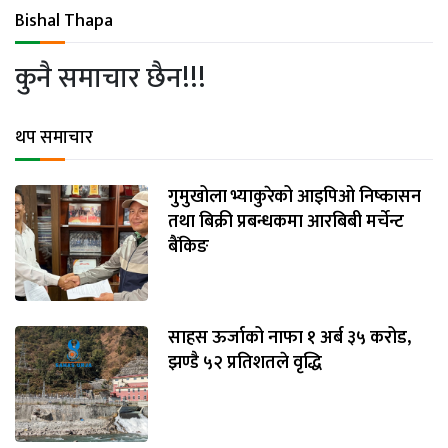
अन्तर्राष्ट्रिय
Bishal Thapa
जलवायु
कुनै समाचार छैन!!!
ऊर्जा
दक्षता
थप समाचार
उहिलेकाे
खबर
गुमुखोला भ्याकुरेको आइपिओ निष्कासन
तथा बिक्री प्रबन्धकमा आरबिबी मर्चेन्ट
हरित
बैंकिङ
हाइड्रोजन
इभी
साहस ऊर्जाको नाफा १ अर्ब ३५ करोड,
सम्पादकीय
झण्डै ५२ प्रतिशतले वृद्धि
बैंक
पर्यटन