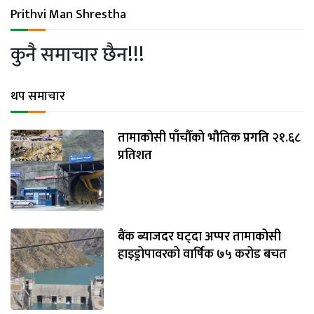
अन्तर्राष्ट्रिय
Prithvi Man Shrestha
जलवायु
कुनै समाचार छैन!!!
ऊर्जा
दक्षता
थप समाचार
उहिलेकाे
खबर
तामाकोसी पाँचौँको भौतिक प्रगति २१.६८
प्रतिशत
हरित
हाइड्रोजन
इभी
बैंक ब्याजदर घट्दा अप्पर तामाकोसी
सम्पादकीय
हाइड्रोपावरको वार्षिक ७५ करोड बचत
बैंक
पर्यटन