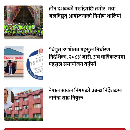
तीन दशकको पर्खाइपछि तमोर–मेवा
भिडियो
जलविद्युत् आयोजनाको निर्माण थालियो
छापा
खोज
प्रोफाइल
‘विद्युत् उपभोक्ता महसुल निर्धारण
निर्देशिका, २०८३’ जारी, अब वार्षिकरूपमा
ऊर्जा
महसुल समायोजन गर्नुपर्ने
विशेष
नेपाल आयल निगमको प्रबन्ध निर्देशकमा
नागेन्द्र साह नियुक्त