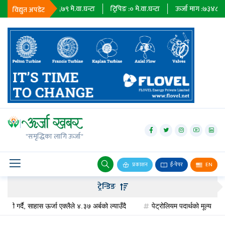
न्टा
निर्यात :
२३६७९
मे.वा.घन्टा
ट्रिपिङ :
०
मे.वा.घन्टा
ऊर्जा माग :
७३४८५
मे.व
विद्युत अपडेट
जलविद्युत्
सोलार
"समृद्धिका लागि ऊर्जा"
वायु
बायोग्यास
प्रकाशन
ई-पेपर
EN
प्रसारण
ट्रेन्डिङ
पेट्रोलियम
ी गर्दै, साहास ऊर्जा एक्लैले ४.३७ अर्बको ल्याउँदै
पेट्रोलियम पदार्थको मूल्य वृद्धि,