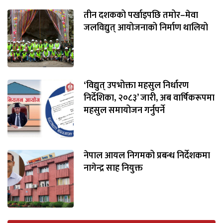
तीन दशकको पर्खाइपछि तमोर–मेवा
भिडियो
जलविद्युत् आयोजनाको निर्माण थालियो
छापा
खोज
प्रोफाइल
‘विद्युत् उपभोक्ता महसुल निर्धारण
निर्देशिका, २०८३’ जारी, अब वार्षिकरूपमा
ऊर्जा
महसुल समायोजन गर्नुपर्ने
विशेष
नेपाल आयल निगमको प्रबन्ध निर्देशकमा
नागेन्द्र साह नियुक्त