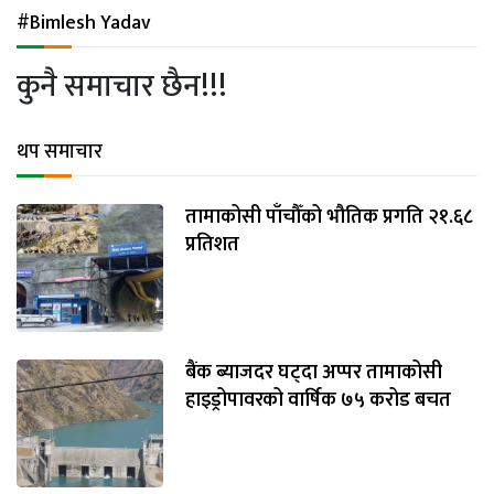
अन्तर्राष्ट्रिय
#Bimlesh Yadav
जलवायु
कुनै समाचार छैन!!!
ऊर्जा
दक्षता
थप समाचार
उहिलेकाे
खबर
तामाकोसी पाँचौँको भौतिक प्रगति २१.६८
प्रतिशत
हरित
हाइड्रोजन
इभी
बैंक ब्याजदर घट्दा अप्पर तामाकोसी
सम्पादकीय
हाइड्रोपावरको वार्षिक ७५ करोड बचत
बैंक
पर्यटन