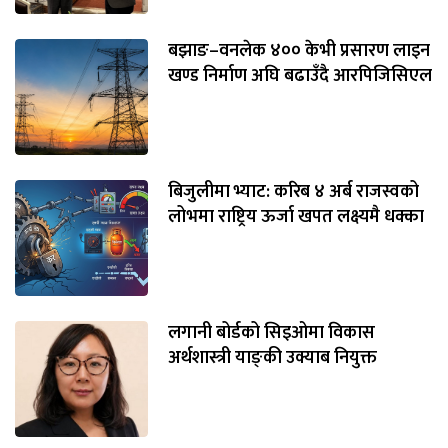
बझाङ–वनलेक ४०० केभी प्रसारण लाइन
खण्ड निर्माण अघि बढाउँदै आरपिजिसिएल
बिजुलीमा भ्याट: करिब ४ अर्ब राजस्वको
लोभमा राष्ट्रिय ऊर्जा खपत लक्ष्यमै धक्का
लगानी बोर्डको सिइओमा विकास
अर्थशास्त्री याङ्‌की उक्याब नियुक्त