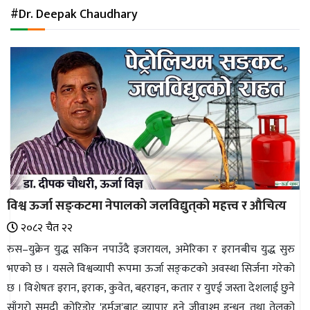
अन्तर्राष्ट्रिय
#Dr. Deepak Chaudhary
जलवायु
ऊर्जा
दक्षता
उहिलेकाे
खबर
हरित
हाइड्रोजन
विश्व ऊर्जा सङ्‌कटमा नेपालको जलविद्युत्‌को महत्त्व र औचित्य
इभी
२०८२ चैत २२
सम्पादकीय
रुस–युक्रेन युद्ध सकिन नपाउँदै इजरायल, अमेरिका र इरानबीच युद्ध सुरु
भएको छ । यसले विश्वव्यापी रूपमा ऊर्जा सङ्‌कटको अवस्था सिर्जना गरेको
बैंक
छ । विशेषतः इरान, इराक, कुवेत, बहराइन, कतार र युएई जस्ता देशलाई छुने
पर्यटन
साँगुरो समुद्री कोरिडोर 'हर्मुज'बाट व्यापार हुने जीवाश्म इन्धन तथा तेलको