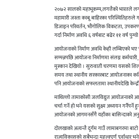
२०७२ सालको महाभूकम्प,लगत्तैको भारतले लगाएक
महामारी जस्ता काबू बाहिरका परिस्थितिहरुल
डिजाइन परिवर्तन, भौगोलिक विकटता, उपकरणह
गर्दा निर्माण अवधि ६ वर्षबाट बढेर ११ वर्ष पुग्यो
आयोजनाको निर्माण अवधि केही लम्बिएको भए 
सम्पन्नपछि आयोजना निर्माणमा संलग्न कर्मचा
मुस्कान देखियो । सुरुवाती चरणमा यसको शिलन्
समय तथा स्थानीय सरकारबाट आयोजनाका कतिप
पनि आयोजनाको सफलतामा स्थानीयदेखि केन्द्र
माथिल्लो तामाकोसी जलविद्युत आयोजनाको आफ्नै
चर्चा गर्ने हो भने यसको सुक्ष्म अध्ययन गर्नैप
आयोजनको आगमनसँगै यहाँका बासिन्दाको अनुहारमा
दोलखाको अत्यन्तै दूर्गम गाउँ लामाबगरमा बाट
राज्यविकासको सबैभन्दा महत्त्वपूर्ण पूर्वाधार भ