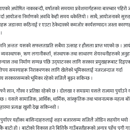
ाे अघोषित नाकाबन्दी, वर्षातको समयमा प्रवेशमार्गहरूमा बारम्बार पहिरो ज
े गर्दा आयोजना निर्माणको अवधि केही समय धकेलियो । साथै, आयोजनाको सुर
रू जडानमा कठिनाई र एउटा ठेकेदारको कमजोर कार्यसम्पादन जस्ता कारणह
 ।
पनि अन्ततः यसको सफलताप्रति सबैमा उत्साह र हौसला प्राप्त भएको छ । आ
री¸ व्यवस्थापक¸ ऋण लगानीकर्ता¸ संस्थापक तथा साधारण शेयरधनीहरुको अनुह
यास तथा निर्माण सम्पन्न पछि उद्घाटनका लागि सरकार प्रमुखहरूबाट दिइएको म
य समस्याहरू निराकरणका लागि खेलेको भूमिकालाई नजरअन्दाज गर्दा
ीय सरकारसम्मको भूमिका रहेको सजिलै बुझ्न सकिन्छ ।
 सान, गौरव र प्रतिष्ठा रहेको छ । दोलखा र समग्रमा यसले राज्यमा पुर्याउने
र्ने हुन्छ । यसले सामाजिक, आर्थिक, धार्मिक, सांस्कृतिक तथा भावनात्मक महत्व 
 प्रत्यक्ष खुसी देख्न सकिन्थ्यो ।
ो पुर्याएर यहाँका बासिन्दाहरुलाई शहर बजारसम्म सजिलै जोडिन सहयोग भयाे 
नेकै बाटो हो । बाटोको विकास हुने बित्तिकै गाउँबस्तीहरूको अन्यत्र पहुँच पुगी ग