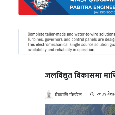
अन्तर्राष्ट्रिय
जलवायु
ऊर्जा
दक्षता
उहिलेकाे
खबर
हरित
हाइड्रोजन
जलविद्युत विकासमा माथिल
इभी
सम्पादकीय
२०७९ ब‌ैश
मित्रमणि पोखरेल
बैंक
पर्यटन