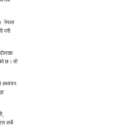
न गर्न
 । नेपाल
नी गरी
¸ दोलखा
को छ । यो
को अध्ययन
्ञ
ी¸
हरु सबै