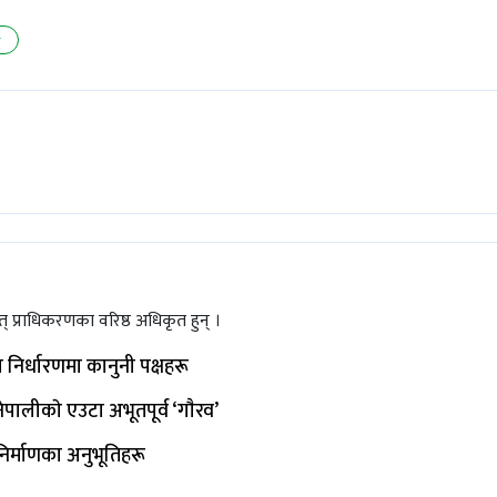
r
ुत् प्राधिकरणका वरिष्ठ अधिकृत हुन् ।
जा निर्धारणमा कानुनी पक्षहरू
ेपालीकाे एउटा अभूतपूर्व ‘गाैरव’
िर्माणका अनुभूतिहरू