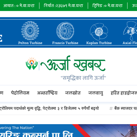
.घन्टा
निर्यात :
२३६७९
मे.वा.घन्टा
ट्रिपिङ :
०
मे.वा.घन्टा
ऊर्जा माग :
७३४८५
म
"समृद्धिका लागि ऊर्जा"
रण
पेट्रोलियम
अन्तर्राष्ट्रिय
जलस्रोत
जलवायु
हरित हाइड्रोज
र्थको मूल्य वृद्धि, पेट्रोलमा ३ र डिजेलमा ५ रुपैयाँ बढ्यो
बैंक ब्याजदर घट्दा अप्पर