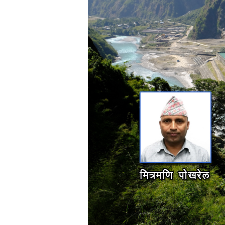
भिडियो
छापा
खोज
प्रोफाइल
ऊर्जा
विशेष