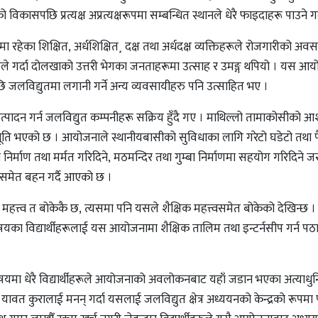
िकासपछि प्रत्यक्ष अप्रत्यक्षरूपमा सम्बन्धित स्थानले धेरै फाइदाहरू पाउने ग
रहेका शिक्षित, अर्धशिक्षित¸ दक्ष तथा अर्धदक्ष व्यक्तिहरूले रोजगारीको अव
 गर्दा दोलखाको उत्तरी भेगका जनताहरूमा उत्साह र उमङ्ग थपियो । यस आ
लविद्युतमा लगानी गर्ने अन्य व्यवसायीहरु पनि उत्साहित भए ।
त्पादन गर्न जलविद्युत कम्पनीहरू सक्रिय हुँदै गए । माथिल्लो तामाकोसीको आ
भूति भएको छ । आयोजनाले स्थानीयबासीको सुविधाका लागि गरेटो घडेटो तथा 
 निर्माण तथा मर्मत गरिदिने, मठमन्दिर तथा गुम्बा निर्माणमा सहयोग गरिदिने 
 समेत बहन गर्दै आएको छ ।
त्त्व त बोकेकै छ, त्यसमा पनि यसले शैक्षिक महत्त्वसमेत बोकेको देखिन्छ
िषयका विद्यार्थीहरूलाई यस आयोजनामा शैक्षिक तालिम तथा इन्टर्नसीप गर्न पठा
िषयमा धेरै विद्यार्थीहरूले आयोजनाको अवलोकनबाट यहाँ जडान भएका अत्याधु
यावत कुरालाई मनन् गर्दा यसलाई जलविद्युत क्षेत्र अध्ययनको केन्द्रको रूपमा