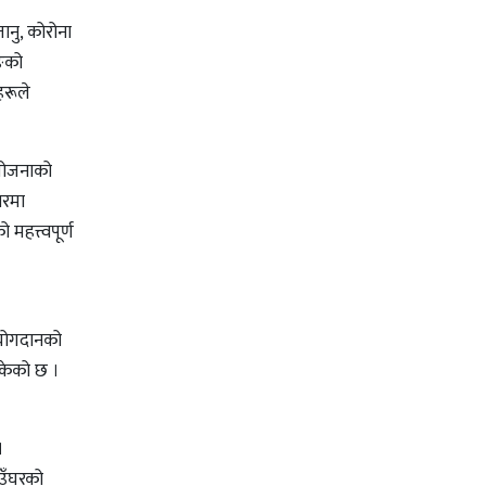
ानु, कोरोना
ुङको
रूले
योजनाको
ारमा
हत्त्वपूर्ण
 योगदानको
बोकेको छ ।
।
ाउँघरको