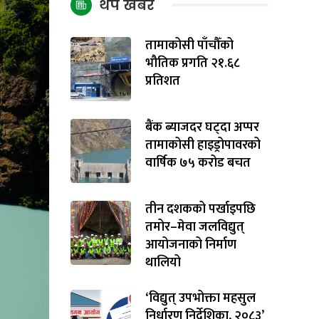
थप खबर
तामाकोसी पाँचौँको
भौतिक प्रगति २१.६८
प्रतिशत
बैंक ब्याजदर घट्दा अप्पर
तामाकोसी हाइड्रोपावरको
वार्षिक ७५ करोड बचत
तीन दशकको पर्खाइपछि
तमोर–मेवा जलविद्युत्
आयोजनाको निर्माण
थालियो
‘विद्युत् उपभोक्ता महसुल
निर्धारण निर्देशिका, २०८३’