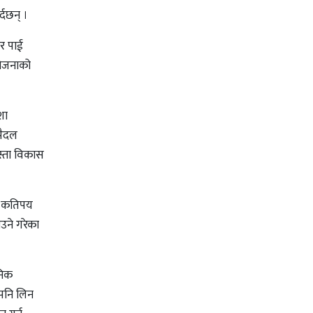
र्दछन् ।
सर पाई
योजनाको
शा
पैदल
जस्ता विकास
 । कतिपय
उने गरेका
निक
 पनि लिन