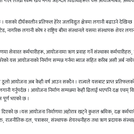
ेश गएर लाखौँ रकम खर्च नगरी जेहन्दार विद्यार्थीहरूले यसै आयोजनाबाट अध्यय
। यसको दीर्घकालीन प्रतिफल हेरेर जलविद्युत क्षेत्रमा लगानी बढाउने देखिन्छ
मिटेड, नागरिक लगानी कोष र राष्ट्रिय बीमा संस्थानले यसमा संस्थापक शेयर लगा
रणमा सेवारत कर्मचारीहरू, आयोजनामा ऋण प्रवाह गर्ने संस्थाका कर्मचारीहरु
ेको यस आयोजनाको निर्माण सम्पन्न गर्नमा ब्याज सहित करिब असी अर्ब नाघे
ति ठूलो आयोजना अब केही वर्ष आउन सक्दैन । राज्यले यसबाट प्राप्त प्रतिफल
लगानी गर्नुपर्दछ । आयोजना निर्माण सम्पन्नमा केही ढिलाई भएपनि दक्ष एवम् विज
 पूर्ण भएको छ ।
र दिएको छ ।यस आयोजना निर्माणमा अहोरात्र खट्ने कुशल श्रमिक¸ दक्ष कर्मचार
ु¸ राजनीतिक दल¸ पत्राकार¸ संस्थापक शेयरधनीहरु तथा ऋण प्रदायक संस्था