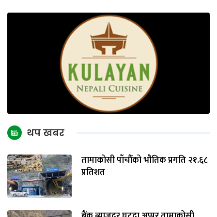
थप खबर
तामाकोसी पाँचौँको भौतिक प्रगति २१.६८
प्रतिशत
बैंक ब्याजदर घट्दा अप्पर तामाकोसी