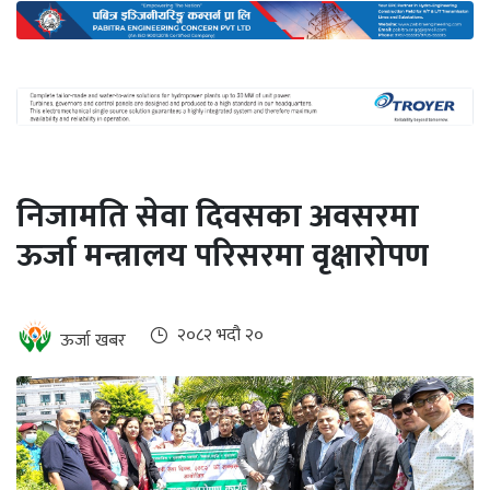
अन्तर्राष्ट्रिय
जलवायु
ऊर्जा
दक्षता
उहिलेकाे
निजामति सेवा दिवसका अवसरमा
खबर
ऊर्जा मन्त्रालय परिसरमा वृक्षारोपण
हरित
हाइड्रोजन
इभी
२०८२ भदौ २०
ऊर्जा खबर
सम्पादकीय
बैंक
पर्यटन