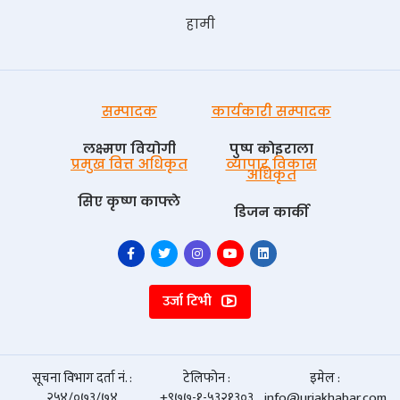
हामी
सम्पादक
कार्यकारी सम्पादक
लक्ष्मण वियोगी
पुष्प काेइराला
प्रमुख वित्त अधिकृत
व्यापार विकास
अधिकृत
सिए कृष्ण काफ्ले
डिजन कार्की
उर्जा टिभी
सूचना विभाग दर्ता नं. :
टेलिफोन :
इमेल :
२५४/०७३/७४
+९७७-१-५३२१३०३
info@urjakhabar.com