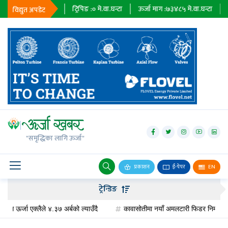
७९
मे.वा.घन्टा
ट्रिपिङ :
०
मे.वा.घन्टा
ऊर्जा माग :
७३४८५
मे.वा.घन्टा
प्राधिकरण
विद्युत अपडेट
जलविद्युत्
सोलार
"समृद्धिका लागि ऊर्जा"
वायु
बायोग्यास
प्रकाशन
ई-पेपर
EN
प्रसारण
ट्रेन्डिङ
पेट्रोलियम
्जा एक्लैले ४.३७ अर्बको ल्याउँदै
कावासोतीमा नयाँ अमलटारी फिडर निर्माण, विद्युत्‌को