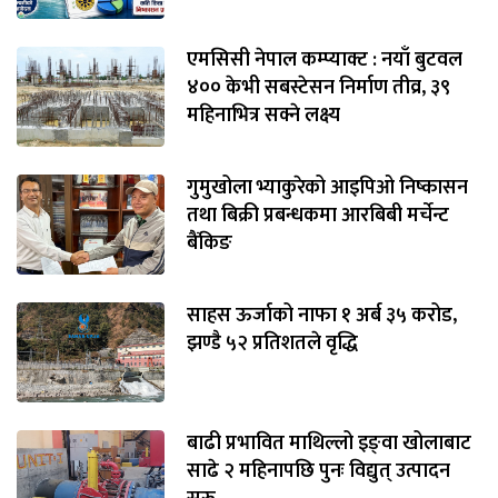
एमसिसी नेपाल कम्प्याक्ट : नयाँ बुटवल
४०० केभी सबस्टेसन निर्माण तीव्र, ३९
महिनाभित्र सक्ने लक्ष्य
गुमुखोला भ्याकुरेको आइपिओ निष्कासन
तथा बिक्री प्रबन्धकमा आरबिबी मर्चेन्ट
बैंकिङ
साहस ऊर्जाको नाफा १ अर्ब ३५ करोड,
झण्डै ५२ प्रतिशतले वृद्धि
बाढी प्रभावित माथिल्लो इङ्‌वा खोलाबाट
साढे २ महिनापछि पुनः विद्युत् उत्पादन