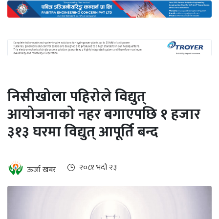
अन्तर्राष्ट्रिय
जलवायु
ऊर्जा
दक्षता
उहिलेकाे
निसीखोला पहिरोले विद्युत्
खबर
आयोजनाको नहर बगाएपछि १ हजार
हरित
३१३ घरमा विद्युत् आपूर्ति बन्द
हाइड्रोजन
इभी
२०८१ भदौ २३
ऊर्जा खबर
सम्पादकीय
बैंक
पर्यटन