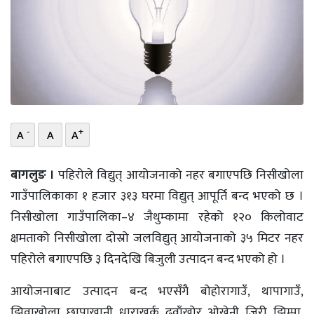
भिडियो
छापा
खोज
प्रोफाइल
-
+
A
A
A
ऊर्जा
विशेष
बागलुङ ।
पहिरोले विद्युत् आयोजनाको नहर बगाएपछि निसीखोला
गाउँपालिकाका १ हजार ३१३ घरमा विद्युत् आपूर्ति बन्द भएको छ ।
निसीखोला गाउँपालिका–४ जैथुम्कामा रहेको १२० किलोवाट
क्षमताको निसीखोला दोस्रो जलविद्युत् आयोजनाको ३५ मिटर नहर
पहिरोले बगाएपछि ३ दिनदेखि बिजुली उत्पादन बन्द भएको हो ।
आयोजनाबाट उत्पादन बन्द भएसँगै बोहोरागाउँ, थापागाउँ,
झिवाखोला, छापाखानी, धाराखर्क, ढुवाँखोर, ओख्रेनी, जिरी, झिम्पा,