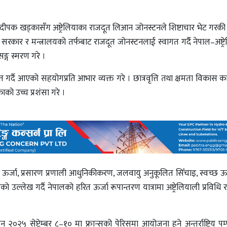
री दीपक खड्कासँग अष्ट्रेलियाका राजदूत लिआन जोनस्टनले शिष्टाचार भेट गरकी 
ल सरकार र मन्त्रालयको तर्फबाट राजदूत जोनस्टनलाई स्वागत गर्दै नेपाल–अष्ट्
सङ्ग स्मरण गरे ।
्त गर्दै आएको सहयोगप्रति आभार व्यक्त गरे । छात्रवृत्ति तथा क्षमता विकास का
को उच्च प्रशंसा गरे ।
ऊर्जा, प्रसारण प्रणाली आधुनिकीकरण, जलवायु अनुकूलित सिँचाइ, स्वच्छ ऊर्जा
ेको उल्लेख गर्दै नेपालको हरित ऊर्जा रूपान्तरण यात्रामा अष्ट्रेलियाली प्रविध
 २०२५ सेप्टेम्बर ८–१० मा फ्रान्सको पेरिसमा आयोजना हुने अन्तर्राष्ट्रिय प