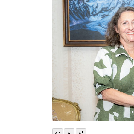
भिडियो
छापा
खोज
प्रोफाइल
ऊर्जा
विशेष
-
+
A
A
A