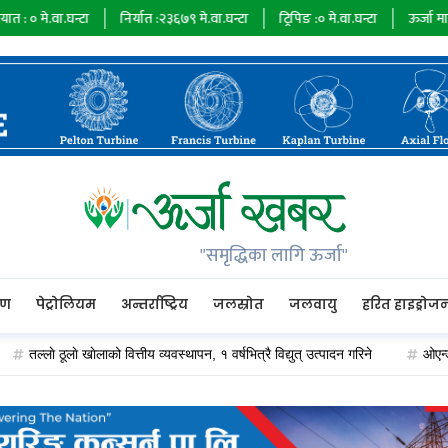
न्टा
निर्यात :
२३६७९
मे.वा.घन्टा
ट्रिपिङ :
०
मे.वा.घन्टा
ऊर्जा माग :
७३४८५
मे.
"समृद्धिका लागि ऊर्जा"
रण
पेट्रोलियम
अन्तर्राष्ट्रिय
जलस्रोत
जलवायु
हरित हाइड्रोज
ाे ठूलाे खाेलाको वित्तीय व्यवस्थापन, १ वर्षभित्रै विद्युत् उत्पादन गरिने
ओएन्डएम कार्य