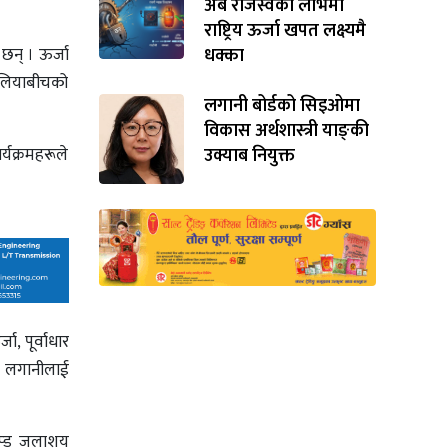
अर्ब राजस्वको लोभमा
राष्ट्रिय ऊर्जा खपत लक्ष्यमै
छन् । ऊर्जा
धक्का
रेलियाबीचको
लगानी बोर्डको सिइओमा
विकास अर्थशास्त्री याङ्‌की
र्यक्रमहरूले
उक्याब नियुक्त
, पूर्वाधार
ि र लगानीलाई
म्प्ड जलाशय