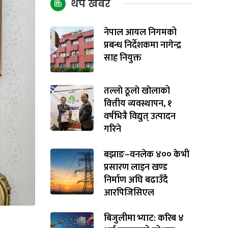
थप खबर
नेपाल आयल निगमको
प्रबन्ध निर्देशकमा नागेन्द्र
साह नियुक्त
तल्लाे ठूलाे खाेलाको
वित्तीय व्यवस्थापन, १
वर्षभित्रै विद्युत् उत्पादन
गरिने
बझाङ–वनलेक ४०० केभी
प्रसारण लाइन खण्ड
निर्माण अघि बढाउँदै
आरपिजिसिएल
बिजुलीमा भ्याट: करिब ४