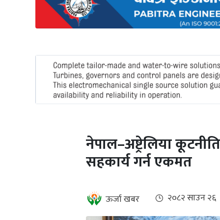
अन्तर्राष्ट्रिय
जलवायु
ऊर्जा
दक्षता
उहिलेकाे
खबर
हरित
हाइड्रोजन
नेपाल–अष्ट्रेलिया कूटनीतिक
इभी
सहकार्य गर्न एकमत
सम्पादकीय
बैंक
२०८२ साउन २६
ऊर्जा खबर
पर्यटन