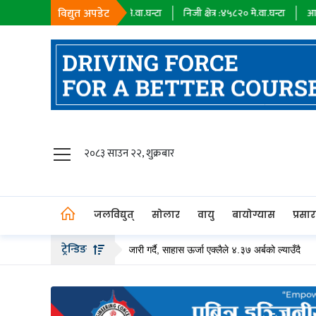
विद्युत अपडेट
ायक कम्पनी :
१८३९८
मे.वा.घन्टा
निजी क्षेत्र :
४५८२०
मे.वा.घन्टा
आयात :
०
मे.वा.घ
जलविद्युत्
२०८३ साउन २२, शुक्रबार
सोलार
वायु
जलविद्युत्
सोलार
वायु
बायोग्यास
प्रसा
बायोग्यास
ट्रेन्डिङ
 अर्ब बढीको हकप्रद सेयर जारी गर्दै, साहास ऊर्जा एक्लैले ४.३७ अर्बको ल्याउँदै
तल्ल
प्रसारण
पेट्रोलियम