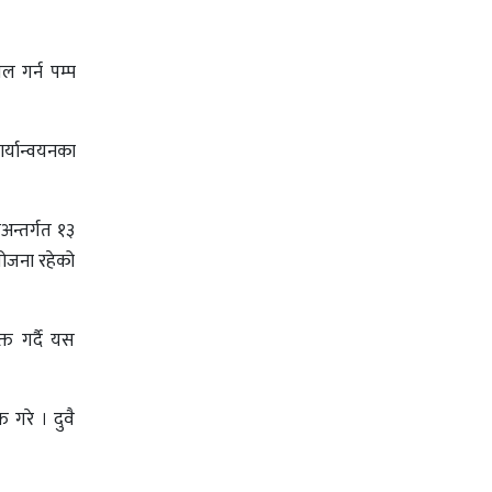
िल गर्न पम्प
र्यान्वयनका
अन्तर्गत १३
योजना रहेको
त गर्दै यस
त गरे । दुवै