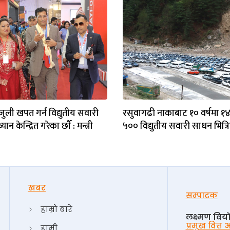
जुली खपत गर्न विद्युतीय सवारी
रसुवागढी नाकाबाट १० वर्षमा १
ध्यान केन्द्रित गरेका छाैँ : मन्त्री
५०० विद्युतीय सवारी साधन भित्र
खबर
सम्पादक
हाम्रो बारे
लक्ष्मण विय
प्रमुख वित्त
हामी