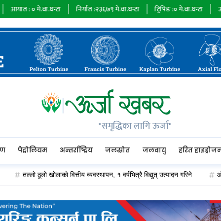
े.वा.घन्टा
निर्यात :
२३६७९
मे.वा.घन्टा
ट्रिपिङ :
०
मे.वा.घन्टा
ऊर्जा माग :
७३४
"समृद्धिका लागि ऊर्जा"
रण
पेट्रोलियम
अन्तर्राष्ट्रिय
जलस्रोत
जलवायु
हरित हाइड्रोज
तल्लाे ठूलाे खाेलाको वित्तीय व्यवस्थापन, १ वर्षभित्रै विद्युत् उत्पादन गरिने
ओएन्डएम का