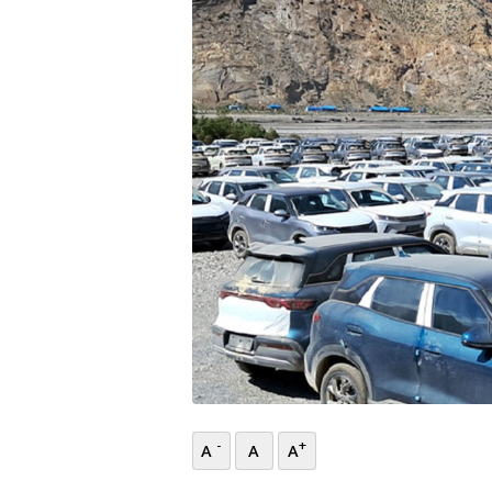
भिडियो
छापा
खोज
प्रोफाइल
ऊर्जा
विशेष
-
+
A
A
A