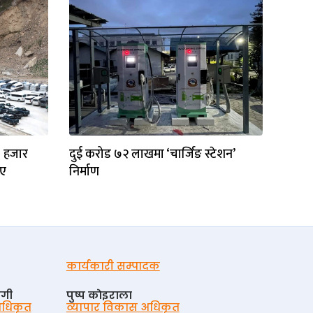
४ हजार
दुई करोड ७२ लाखमा ‘चार्जिङ स्टेशन’
िए
निर्माण
कार्यकारी सम्पादक
ोगी
पुष्प काेइराला
 अधिकृत
व्यापार विकास अधिकृत