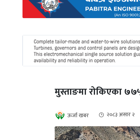
अन्तर्राष्ट्रिय
जलवायु
ऊर्जा
दक्षता
उहिलेकाे
खबर
हरित
हाइड्रोजन
मुस्ताङमा रोकिएका ७७५ 
इभी
सम्पादकीय
२०८३ असार २
ऊर्जा खबर
बैंक
पर्यटन