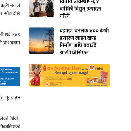
वित्तीय व्यवस्थापन, १
प्रहरी बलले
वर्षभित्रै विद्युत् उत्पादन
र साँझदेखि
गरिने
बझाङ–वनलेक ४०० केभी
तीमध्ये ६४९
प्रसारण लाइन खण्ड
्ने आशंकामा
निर्माण अघि बढाउँदै
आरपिजिसिएल
 मूल्याङ्कन
लेको थियो।
ष निकालिएको