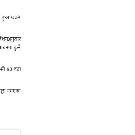
री कुल ७७५
्देशनअनुसार
ाधनमा कुनै
भने ४३ वटा
 पूरा नभएका