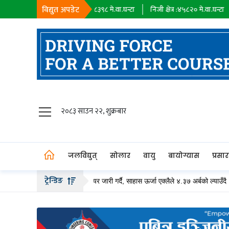
विद्युत अपडेट
सहायक कम्पनी :
१८३९८
मे.वा.घन्टा
निजी क्षेत्र :
४५८२०
मे.वा.घन्टा
आयात :
०
म
जलविद्युत्
२०८३ साउन २२, शुक्रबार
सोलार
वायु
जलविद्युत्
सोलार
वायु
बायोग्यास
प्रसा
बायोग्यास
ट्रेन्डिङ
े २० अर्ब बढीको हकप्रद सेयर जारी गर्दै, साहास ऊर्जा एक्लैले ४.३७ अर्बको ल्याउँदै
प्रसारण
पेट्रोलियम