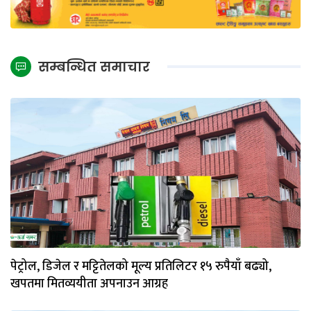
सम्बन्धित समाचार
पेट्रोल, डिजेल र मट्टितेलको मूल्य प्रतिलिटर १५ रुपैयाँ बढ्यो,
खपतमा मितव्ययीता अपनाउन आग्रह