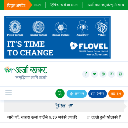
:
२३६७९
मे.वा.घन्टा
ट्रिपिङ :
०
मे.वा.घन्टा
ऊर्जा माग :
७३४८५
मे.वा.घन्टा
प्र
विद्युत अपडेट
जलविद्युत्
सोलार
"समृद्धिका लागि ऊर्जा"
वायु
बायोग्यास
प्रकाशन
ई-पेपर
EN
प्रसारण
ट्रेन्डिङ
पेट्रोलियम
 गर्दै, साहास ऊर्जा एक्लैले ४.३७ अर्बको ल्याउँदै
तल्लाे ठूलाे खाेलाको वित्तीय व्यवस्