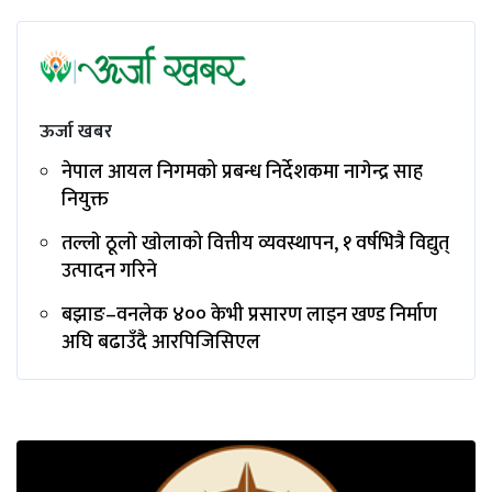
ऊर्जा खबर
नेपाल आयल निगमको प्रबन्ध निर्देशकमा नागेन्द्र साह
नियुक्त
तल्लाे ठूलाे खाेलाको वित्तीय व्यवस्थापन, १ वर्षभित्रै विद्युत्
उत्पादन गरिने
बझाङ–वनलेक ४०० केभी प्रसारण लाइन खण्ड निर्माण
अघि बढाउँदै आरपिजिसिएल