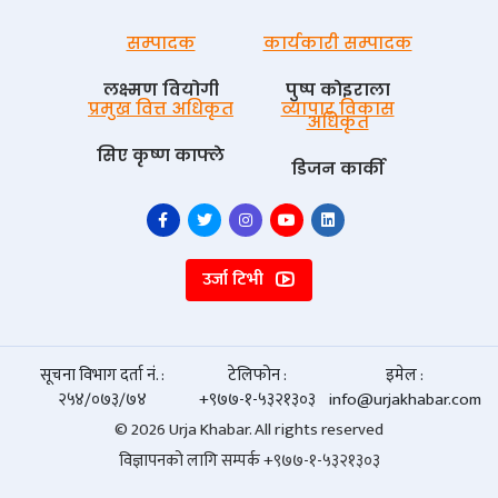
सम्पादक
कार्यकारी सम्पादक
लक्ष्मण वियोगी
पुष्प काेइराला
प्रमुख वित्त अधिकृत
व्यापार विकास
अधिकृत
सिए कृष्ण काफ्ले
डिजन कार्की
उर्जा टिभी
सूचना विभाग दर्ता नं. :
टेलिफोन :
इमेल :
२५४/०७३/७४
+९७७-१-५३२१३०३
info@urjakhabar.com
© 2026 Urja Khabar. All rights reserved
विज्ञापनको लागि सम्पर्क +९७७-१-५३२१३०३