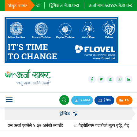
३६७९
मे.वा.घन्टा
ट्रिपिङ :
०
मे.वा.घन्टा
ऊर्जा माग :
७३४८५
मे.वा.घन्टा
प्राध
विद्युत अपडेट
जलविद्युत्
सोलार
"समृद्धिका लागि ऊर्जा"
वायु
बायोग्यास
प्रकाशन
ई-पेपर
EN
प्रसारण
ट्रेन्डिङ
पेट्रोलियम
 ऊर्जा एक्लैले ४.३७ अर्बको ल्याउँदै
पेट्रोलियम पदार्थको मूल्य वृद्धि, पेट्रोलमा ३ र 