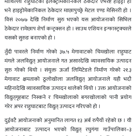
माथिल्लाे राहुघाटको इलेक्ट्रोमेकानिकल ठेकेदार एभरेष्ट हाइड्रो हो
भने हाइड्रोमेकानिकल ठेकेदार माछापुच्छ्रे मेटल एण्ड मेसिनरी हो ।
विसं २०७७ देखि निर्माण सुरु भएको यस आयोजनाको सिभिल
ठेकेदार रामेछाप शेर्पा कन्ट्रक्सन हो । साउथ एशियन इन्फास्ट्रक्चरले
यसको सुरुङ बनाएको हो ।
तुँदी पावरले निर्माण गरेको ३७‍.५ मेगावाटको चिमखोला राहुघाट
मंगले जलविद्युत् आयोजनाले गत असारदेखि व्यावसायिक उत्पादन
सुरु गरेको थियो । संयुक्त ऊर्जा लिमिटेडले निर्माण गरेको २१.३
मेगावाट क्षमताको ठूलोखोला जलविद्युत् आयोजनाले यही भदौ
महिनादेखि व्यावसायिक उत्पादन थालेको थियो । उक्त आयोजनाको
विद्युत्‌गृहबाट निस्कने र चिमखोलाको बगरखोलाको पानी प्रयोग
गरेर अपर राहुघाटबाट विद्युत् उत्पादन गरिएको हो ।
दुईवटै आयोजनाको अनुमानित लागत १३ अर्ब रुपैयाँ रहेको छ । यी
आयोजनाबाट उत्पादन भएको विद्युत् रघुगंगा गाउँपालिका–३