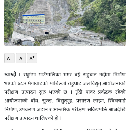
भिडियो
छापा
खोज
प्रोफाइल
-
+
A
A
A
ऊर्जा
विशेष
म्याग्दी ।
रघुगंगा गाउँपालिका भएर बग्ने राहुघाट नदीमा निर्माण
भएको ४८.५ मेगावाटको माथिल्लाे राहुघाट जलविद्युत् आयोजनाको
परीक्षण उत्पादन सुरु भएको छ । तुँदी पावर प्रर्वद्धक रहेको
आयोजनाको बाँध, सुरुङ, विद्युत्‌गृह, प्रसारण लाइन, स्विचयार्ड
निर्माण, उपकरण जडान र आन्तरिक परीक्षण सकिएपछि आजदेखि
परीक्षण उत्पादन थालिएको हो ।