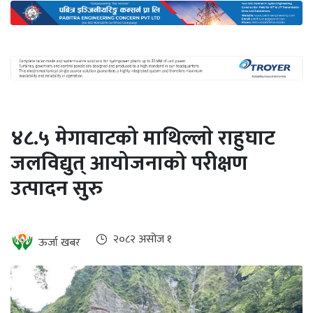
अन्तर्राष्ट्रिय
जलवायु
ऊर्जा
दक्षता
उहिलेकाे
४८.५ मेगावाटको माथिल्लाे राहुघाट
खबर
जलविद्युत् आयोजनाको परीक्षण
हरित
उत्पादन सुरु
हाइड्रोजन
इभी
२०८२ असोज १
ऊर्जा खबर
सम्पादकीय
बैंक
पर्यटन