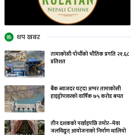
थप खबर
तामाकोसी पाँचौँको भौतिक प्रगति २१.६८
प्रतिशत
बैंक ब्याजदर घट्दा अप्पर तामाकोसी
हाइड्रोपावरको वार्षिक ७५ करोड बचत
तीन दशकको पर्खाइपछि तमोर–मेवा
जलविद्युत् आयोजनाको निर्माण थालियो