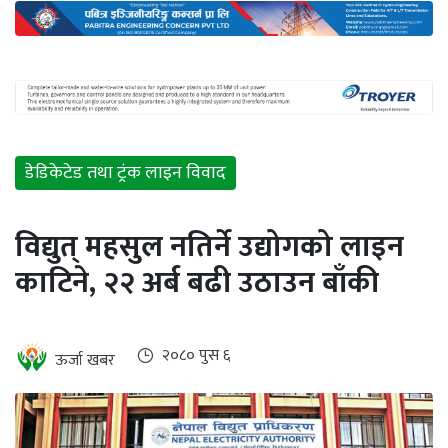
अन्तर्राष्ट्रिय
जलवायु
ऊर्जा
दक्षता
उहिलेकाे
डेडिकेटेड तथा ट्रंक लाइन विवाद
खबर
हरित
विद्युत् महसुल नतिर्ने उद्योगको लाइन
हाइड्रोजन
काटिने, २२ अर्ब बढी उठाउन बाँकी
इभी
सम्पादकीय
२०८० पुस ६
ऊर्जा खबर
बैंक
पर्यटन