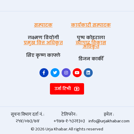
सम्पादक
कार्यकारी सम्पादक
लक्ष्मण वियोगी
पुष्प काेइराला
प्रमुख वित्त अधिकृत
व्यापार विकास
अधिकृत
सिए कृष्ण काफ्ले
डिजन कार्की
उर्जा टिभी
सूचना विभाग दर्ता नं. :
टेलिफोन :
इमेल :
२५४/०७३/७४
+९७७-१-५३२१३०३
info@urjakhabar.com
© 2026 Urja Khabar. All rights reserved