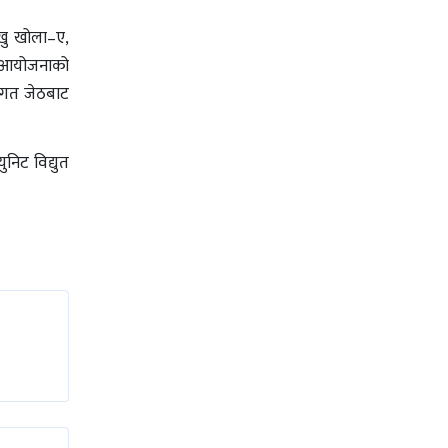
िखु खोला–ए,
ई आयोजनाको
नः गत जेठबाट
िट विद्युत