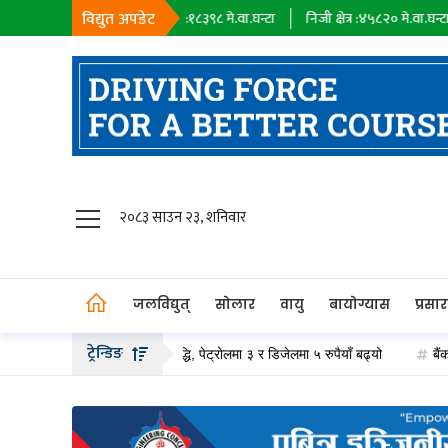
विद्युत अपडेट
सहायक कम्पनी :
१८३९८
मे.वा.घन्टा
निजी क्षेत्र :
४५८२०
मे.वा.घन्टा
आयात :
जलविद्युत्
२०८३ साउन २३, शनिवार
सोलार
वायु
जलविद्युत्
सोलार
वायु
बायोग्यास
प्रसा
बायोग्यास
ट्रेन्डिङ
ेट्रोलियम पदार्थको मूल्य वृद्धि, पेट्रोलमा ३ र डिजेलमा ५ रुपैयाँ बढ्यो
बैंक ब्याजदर
प्रसारण
पेट्रोलियम