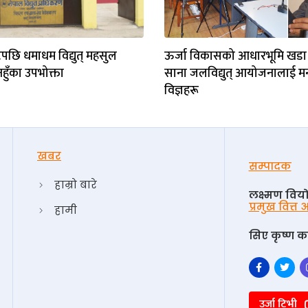
पछि धमाधम विद्युत् महसुल
ऊर्जा विकासको आधारभूमि खडा
नहुँका उपभोक्ता
साना जलविद्युत् आयोजनालाई मर्न द
विज्ञहरू
खबर
सम्पादक
हाम्रो बारे
लक्ष्मण विय
प्रमुख वित्त
हामी
सिए कृष्ण का
उर्जा टिभी