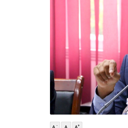
भिडियो
छापा
खोज
प्रोफाइल
ऊर्जा
विशेष
-
+
A
A
A