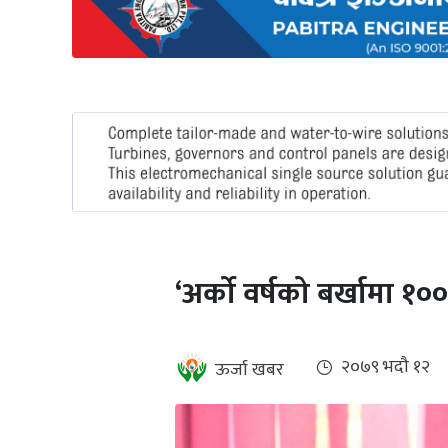
अन्तर्राष्ट्रिय
जलवायु
ऊर्जा
दक्षता
उहिलेकाे
खबर
हरित
हाइड्रोजन
‘अर्को वर्षको बर्खामा १००
इभी
सम्पादकीय
२०७९ भदौ १२
ऊर्जा खबर
बैंक
पर्यटन