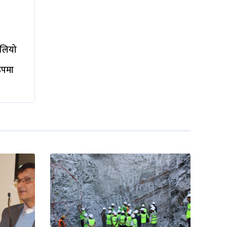
ालियो
रूपमा