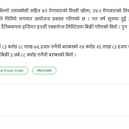
माथिल्लो तामाकोसी सहित ४२ मेगावाटको मिस्त्री खोला, २४.२ मेगावाटको ल
को चिलिमे लगायत आयोजना प्रस्ताव गरिएको छ । गत वर्ष सुरुमा दु
नी दैनिकरूपमा इन्डियन इनर्जी एक्सचेन्ज लिमिटेडमा बिक्री गरिएको थियो । पु
 ८३ करोड ८८ लाख ७६ हजार रुपैयाँ बराबरको २४ करोड २६ लाख ८३ हजार युन
िक्री ३ अर्ब ८८ करोड रुपैयाँ बराबरकोे थियो ।
al Power trade
#MOEWRI