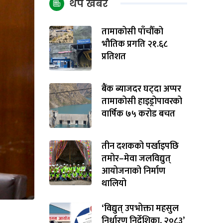
थप खबर
तामाकोसी पाँचौँको
भौतिक प्रगति २१.६८
प्रतिशत
बैंक ब्याजदर घट्दा अप्पर
तामाकोसी हाइड्रोपावरको
वार्षिक ७५ करोड बचत
तीन दशकको पर्खाइपछि
तमोर–मेवा जलविद्युत्
आयोजनाको निर्माण
थालियो
‘विद्युत् उपभोक्ता महसुल
निर्धारण निर्देशिका, २०८३’