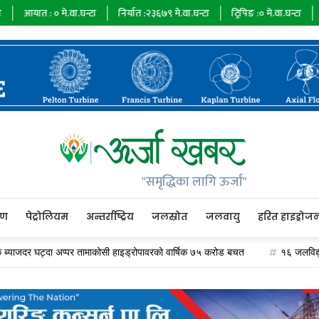
०
मे.वा.घन्टा
निर्यात :
२३६७९
मे.वा.घन्टा
ट्रिपिङ :
०
मे.वा.घन्टा
ऊर्जा माग :
७३
"समृद्धिका लागि ऊर्जा"
रण
पेट्रोलियम
अन्तर्राष्ट्रिय
जलस्रोत
जलवायु
हरित हाइड्रोज
 घट्दा अप्पर तामाकोसी हाइड्रोपावरको वार्षिक ७५ करोड बचत
१६ जलविद्युत् कम्पनील