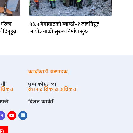
 गरेका
५३.५ मेगावाटको म्याग्दी–१ जलविद्युत्
िनुहुन्न :
आयोजनाको सुरुङ निर्माण सुरु
कार्यकारी सम्पादक
ोगी
पुष्प काेइराला
 अधिकृत
व्यापार विकास अधिकृत
फ्ले
डिजन कार्की