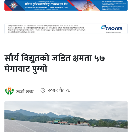
अन्तर्राष्ट्रिय
जलवायु
ऊर्जा
दक्षता
उहिलेकाे
सौर्य विद्युतको जडित क्षमता ५७
खबर
मेगावाट पुग्यो
हरित
हाइड्रोजन
इभी
२०७९ चैत १६
ऊर्जा खबर
सम्पादकीय
बैंक
पर्यटन