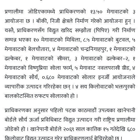
प्रणालीमा जोडिएकामध्ये प्राधिकरणको १३.५० मेगावाटको ३
आयोजना छ । बाँकी, निजी क्षेत्रले निर्माण गरेको आयोजना हुन् ।
यस्तै, प्राधिकरणसँग विद्युत खरिद सम्झौता (पिपिए) गरी निर्माण
सम्पन्न भएका १० मेगावाटको मिथिला, ८.५ मेगावाटको बुटवल, ५
मेगावाटको बेलचौतारा, ४ मेगावाटको चन्द्रनिगाहपुर, १ मेगावाटको
ढल्केबर, १ मेगावाटकाे सीमरा, ३ मेगावाटको ढल्केबर–२, १
मेगावाटको विष्णुप्रिया सोला फार्म, ५ मेगावाट नवलपरासी ग्रीड, ४
मेगावाटकाे साैर्य, ०.६८० मेगावाटको सोलार इनर्जी आयोजनाले
व्यापारीक उत्पादन गरिरहेका छन् । ४ सय किलोवाटको भक्तपुरको
बालकोटस्थित रुफटप सोलारको हो ।
प्राधिकरणका अनुसार पहिलो पटक काठमाडौं उपत्यका खानेपानी
बोर्डले सौर्य ऊर्जा प्रविधिबाट विद्युत उत्पादन गरी राष्ट्रिय प्रणालीमा
जोडेको हो । खानेपानी बोर्डले २०६९ साल कात्तिक १५ गतेदेखि ६८०
किलोवाट विद्युत उत्पादन गरेर प्राधिकरणलाई बेचिरहेको छ ।