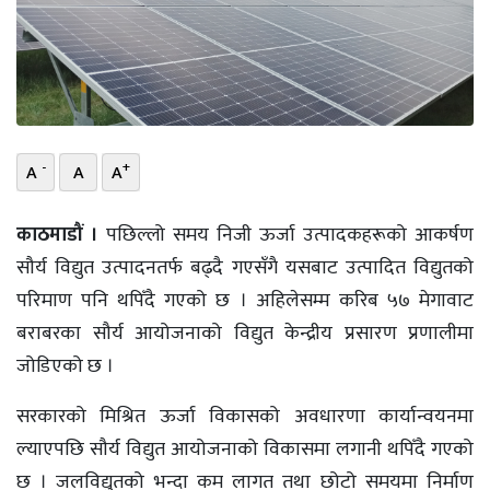
भिडियो
छापा
खोज
-
+
A
A
A
प्रोफाइल
ऊर्जा
काठमाडौं ।
पछिल्लो समय निजी ऊर्जा उत्पादकहरूको आकर्षण
विशेष
सौर्य विद्युत उत्पादनतर्फ बढ्दै गएसँगै यसबाट उत्पादित विद्युतको
परिमाण पनि थपिँदै गएको छ । अहिलेसम्म करिब ५७ मेगावाट
बराबरका सौर्य आयोजनाको विद्युत केन्द्रीय प्रसारण प्रणालीमा
जोडिएको छ ।
सरकारको मिश्रित ऊर्जा विकासको अवधारणा कार्यान्वयनमा
ल्याएपछि सौर्य विद्युत आयोजनाको विकासमा लगानी थपिँदै गएको
छ । जलविद्युतको भन्दा कम लागत तथा छोटो समयमा निर्माण