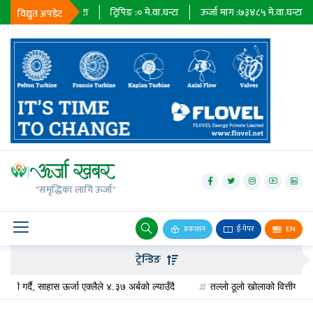
७९
मे.वा.घन्टा
ट्रिपिङ :
०
मे.वा.घन्टा
ऊर्जा माग :
७३४८५
मे.वा.घन्टा
प्राधिकरण
विद्युत अपडेट
जलविद्युत्
सोलार
"समृद्धिका लागि ऊर्जा"
वायु
बायोग्यास
प्रकाशन
ई-पेपर
EN
प्रसारण
ट्रेन्डिङ
पेट्रोलियम
, साहास ऊर्जा एक्लैले ४.३७ अर्बको ल्याउँदै
तल्लाे ठूलाे खाेलाको वित्तीय व्यवस्थापन, 