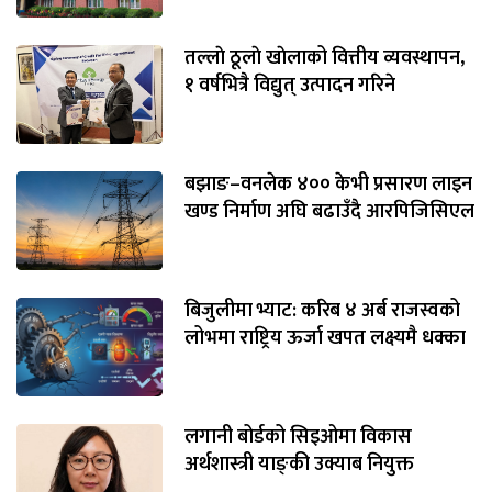
तल्लाे ठूलाे खाेलाको वित्तीय व्यवस्थापन,
१ वर्षभित्रै विद्युत् उत्पादन गरिने
बझाङ–वनलेक ४०० केभी प्रसारण लाइन
खण्ड निर्माण अघि बढाउँदै आरपिजिसिएल
बिजुलीमा भ्याट: करिब ४ अर्ब राजस्वको
लोभमा राष्ट्रिय ऊर्जा खपत लक्ष्यमै धक्का
लगानी बोर्डको सिइओमा विकास
अर्थशास्त्री याङ्‌की उक्याब नियुक्त