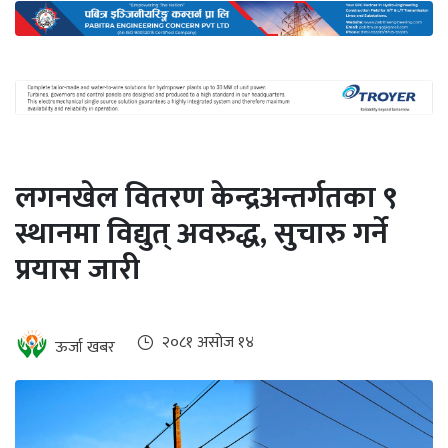
अन्तर्राष्ट्रिय
जलवायु
ऊर्जा
दक्षता
उहिलेकाे
लगनखेल वितरण केन्द्रअन्तर्गतका ९
खबर
स्थानमा विद्युत् अवरुद्ध, सुचारु गर्ने
हरित
प्रयास जारी
हाइड्रोजन
इभी
२०८१ असोज १४
ऊर्जा खबर
सम्पादकीय
बैंक
पर्यटन