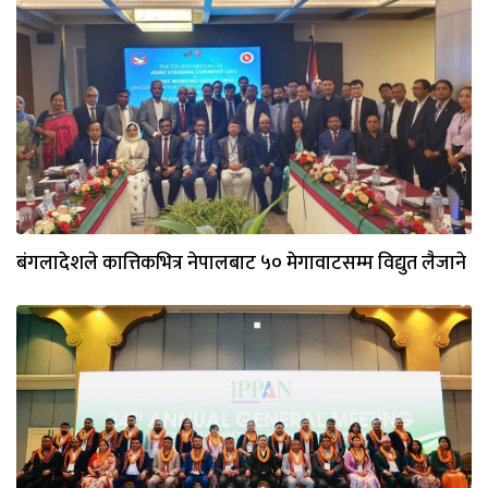
बंगलादेशले कात्तिकभित्र नेपालबाट ५० मेगावाटसम्म विद्युत लैजाने