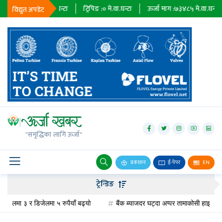
२३६७९
मे.वा.घन्टा
ट्रिपिङ :
०
मे.वा.घन्टा
ऊर्जा माग :
७३४८५
मे.वा.घन्टा
प्रा
विद्युत अपडेट
जलविद्युत्
सोलार
"समृद्धिका लागि ऊर्जा"
वायु
बायोग्यास
प्रकाशन
ई-पेपर
EN
प्रसारण
ट्रेन्डिङ
पेट्रोलियम
ोलमा ३ र डिजेलमा ५ रुपैयाँ बढ्यो
बैंक ब्याजदर घट्दा अप्पर तामाकोसी हाइड्रोपावरक