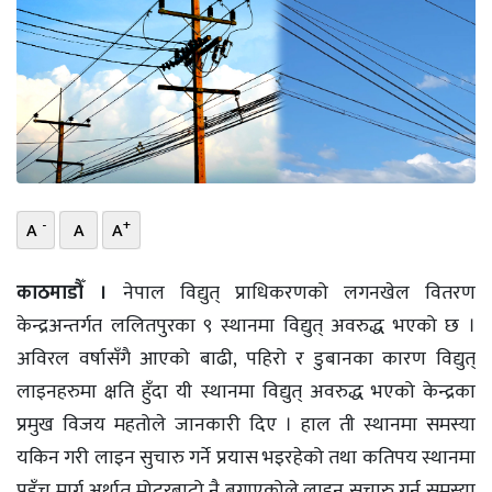
भिडियो
छापा
खोज
प्रोफाइल
-
+
ऊर्जा
A
A
A
विशेष
काठमाडौँ ।
नेपाल विद्युत् प्राधिकरणको लगनखेल वितरण
केन्द्रअन्तर्गत ललितपुरका ९ स्थानमा विद्युत् अवरुद्ध भएको छ ।
अविरल वर्षासँगै आएको बाढी, पहिरो र डुबानका कारण विद्युत्
लाइनहरुमा क्षति हुँदा यी स्थानमा विद्युत् अवरुद्ध भएको केन्द्रका
प्रमुख विजय महतोले जानकारी दिए । हाल ती स्थानमा समस्या
यकिन गरी लाइन सुचारु गर्ने प्रयास भइरहेको तथा कतिपय स्थानमा
पहुँच मार्ग अर्थात् मोटरबाटो नै बगाएकोले लाइन सुचारु गर्न समस्या