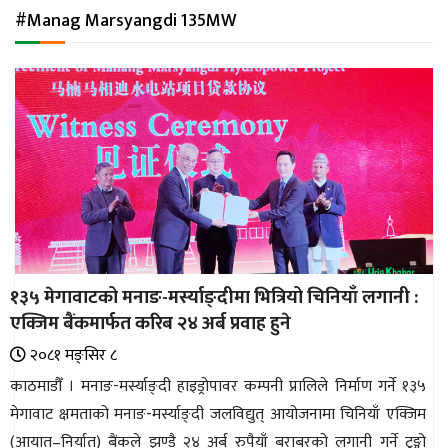
अन्तर्राष्ट्रिय
#Manag Marsyangdi 135MW
जलवायु
ऊर्जा
दक्षता
उहिलेकाे
खबर
हरित
हाइड्रोजन
१३५ मेगावाटको मनाङ-मर्स्याङ्दीमा भित्रियो चिनियाँ लगानी :
इभी
एक्जिम बैंकमार्फत करिब २४ अर्ब प्रवाह हुने
सम्पादकीय
२०८१ मङ्सिर ८
काठमाडौँ । मनाङ-मर्स्याङ्दी हाइड्रोपावर कम्पनी प्रालिले निर्माण गर्ने १३५
बैंक
मेगावाट क्षमताको मनाङ-मर्स्याङ्दी जलविद्युत् आयोजनामा चिनियाँ एक्जिम
पर्यटन
(आयात–निर्यात) बैंकले झण्डै २४ अर्ब रुपैयाँ बराबरको लगानी गर्ने टुङ्गो