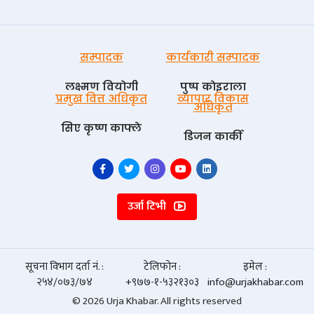
सम्पादक
कार्यकारी सम्पादक
लक्ष्मण वियोगी
पुष्प काेइराला
प्रमुख वित्त अधिकृत
व्यापार विकास
अधिकृत
सिए कृष्ण काफ्ले
डिजन कार्की
उर्जा टिभी
सूचना विभाग दर्ता नं. :
टेलिफोन :
इमेल :
२५४/०७३/७४
+९७७-१-५३२१३०३
info@urjakhabar.com
© 2026 Urja Khabar. All rights reserved