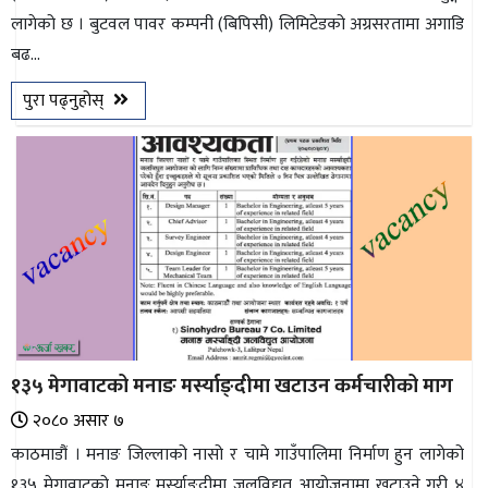
लागेको छ । बुटवल पावर कम्पनी (बिपिसी) लिमिटेडको अग्रसरतामा अगाडि
भिडियो
बढ...
छापा
पुरा पढ्नुहोस्
खोज
प्रोफाइल
ऊर्जा
विशेष
१३५ मेगावाटको मनाङ मर्स्याङ्दीमा खटाउन कर्मचारीको माग
२०८० असार ७
काठमाडौं । मनाङ जिल्लाको नासो र चामे गाउँपालिमा निर्माण हुन लागेको
१३५ मेगावाटको मनाङ मर्स्याङ्दीमा जलविद्युत आयोजनामा खटाउने गरी ४