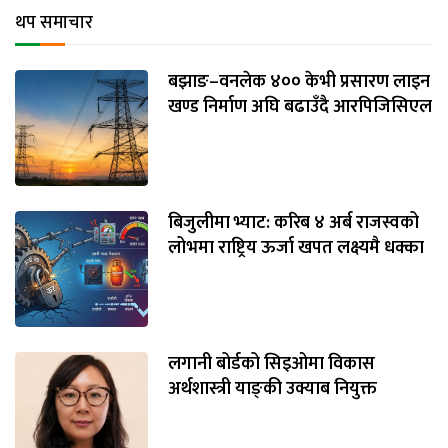
थप समाचार
बझाङ–वनलेक ४०० केभी प्रसारण लाइन
खण्ड निर्माण अघि बढाउँदै आरपिजिसिएल
बिजुलीमा भ्याट: करिब ४ अर्ब राजस्वको
लोभमा राष्ट्रिय ऊर्जा खपत लक्ष्यमै धक्का
लगानी बोर्डको सिइओमा विकास
अर्थशास्त्री याङ्‌की उक्याब नियुक्त