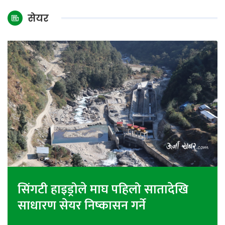
अन्तर्राष्ट्रिय
सेयर
जलवायु
ऊर्जा
दक्षता
उहिलेकाे
खबर
हरित
हाइड्रोजन
इभी
सम्पादकीय
सिंगटी हाइड्रोले माघ पहिलो सातादेखि
बैंक
साधारण सेयर निष्कासन गर्ने
पर्यटन