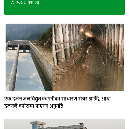
२०७७ पुस २३
भिडियो
छापा
खोज
प्रोफाइल
ऊर्जा
विशेष
एक दर्जन जलविद्युत कम्पनीको साधारण सेयर आउँदै, आधा
दर्जनले वर्षौंसम्म पाएनन् अनुमति