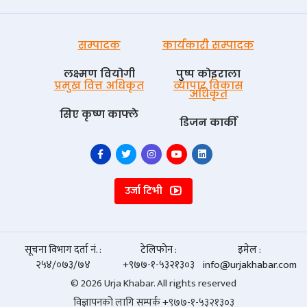
सम्पादक
कार्यकारी सम्पादक
लक्ष्मण वियोगी
पुष्प काेइराला
प्रमुख वित्त अधिकृत
व्यापार विकास
अधिकृत
सिए कृष्ण काफ्ले
डिजन कार्की
उर्जा टिभी
सूचना विभाग दर्ता नं. :
टेलिफोन :
इमेल :
२५४/०७३/७४
+९७७-१-५३२१३०३
info@urjakhabar.com
© 2026 Urja Khabar. All rights reserved
विज्ञापनको लागि सम्पर्क +९७७-१-५३२१३०३