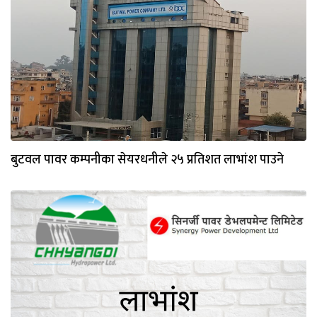
बुटवल पावर कम्पनीका सेयरधनीले २५ प्रतिशत लाभांश पाउने