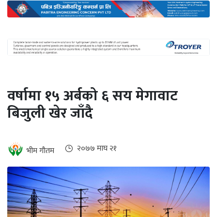
अन्तर्राष्ट्रिय
जलवायु
ऊर्जा
दक्षता
उहिलेकाे
वर्षामा १५ अर्बको ६ सय मेगावाट
खबर
बिजुली खेर जाँदै
हरित
हाइड्रोजन
इभी
२०७७ माघ २१
भीम गाैतम
सम्पादकीय
बैंक
पर्यटन