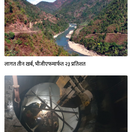
लागत तीन खर्ब, भीजीएफमार्फत २३ प्रतिशत