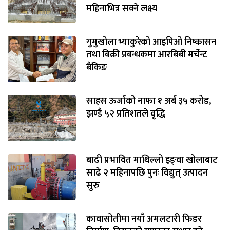
महिनाभित्र सक्ने लक्ष्य
गुमुखोला भ्याकुरेको आइपिओ निष्कासन
तथा बिक्री प्रबन्धकमा आरबिबी मर्चेन्ट
बैंकिङ
साहस ऊर्जाको नाफा १ अर्ब ३५ करोड,
झण्डै ५२ प्रतिशतले वृद्धि
बाढी प्रभावित माथिल्लो इङ्‌वा खोलाबाट
साढे २ महिनापछि पुनः विद्युत् उत्पादन
सुरु
कावासोतीमा नयाँ अमलटारी फिडर