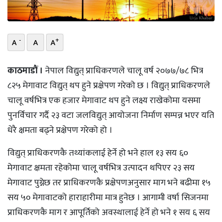
भिडियो
छापा
-
+
A
A
A
खोज
काठमाडाैं ।
नेपाल विद्युत् प्राधिकरणले चालू वर्ष २०७७/७८ भित्र
प्रोफाइल
८२५ मेगावाट विद्युत् थप हुने प्रक्षेपण गरेको छ । विद्युत् प्राधिकरणले
चालू वर्षभित्र एक हजार मेगावाट थप हुने लक्ष्य राखेकोमा यसमा
ऊर्जा
पुनर्विचार गर्दै २३ वटा जलविद्युत् आयोजना निर्माण सम्पन्न भएर यति
विशेष
धेरै क्षमता बढ्ने प्रक्षेपण गरेको हो ।
विद्युत् प्राधिकरणकै तथ्यांकलाई हेर्ने हो भने हाल १३ सय ६०
मेगावाट क्षमता रहेकोमा चालू वर्षभित्र उत्पादन थपिएर २३ सय
मेगावाट पुग्नेछ तर प्राधिकरणकै प्रक्षेपणअनुसार माग भने बढीमा १५
सय ५० मेगावाटको हाराहारीमा मात्र हुनेछ । आगामी वर्षा सिजनमा
प्राधिकरणकै माग र आपूर्तिको अवस्थालाई हेर्ने हो भने १ सय ६ सय