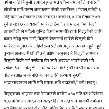
वर्षमा कति बिजुली उत्पादन हुन्छ भन्ने एकिन नभएकोले बजारको
खोजीमा प्राधिकरण अलमलमा परेको बताउँछन् । “चालू वर्षको ६
महिनामा ३० मेगावाट मात्र उत्पादन भएको छ, ७ सय मेगावाट थप
हुने अपेक्षा छ तर यसको ग्यारेण्टी छैन,” उनी भन्छन्, “माथिल्लो
तामाकोशीको पहिलो युनिट चैत्रमा आएपछि हामी बिजुलीको लागि
बजार खोज्न सुरु गर्छौ, बिजुली क्रेतालाई हामीले बिजुली दिने
ग्यारेण्टी गर्नुपर्छ तर अहिलेसम्म प्रक्षेपण अनुसार उत्पादन हुने नहुने
कुरामा अलमलमै छौ ।” उनी प्रक्षेपणअनुसार नै बिजुली आएमा र
बिजुली बिक्री गर्न नसकेमा खेर जाने अवस्था आउने सक्ने भने
स्वीकार्छन् । “बिजुली आउने ग्यारेण्टीपछि हामी भारतीय बजारमा
बोलपत्र आह्वान गरेपछि बेच्नका लागि सहभागी हुन्छौं,
आदानप्रदानका लागि पनि प्रयास अघि बढाउँछौं,” उनी भन्छन् ।
विज्ञहरूका अनुसार एक मेगावाटले वर्षामा ०.९० प्रतिशत र हिउँदमा
०.३३ प्रतिशत उत्पादन गर्ने सरदर हिसाब गर्दा पनि आगामी वर्षामा ६
सय मेगावाट बराबर खेर जाँदा प्रतियुनिट ६ रुपैयाँ सरदर मान्दा मात्र