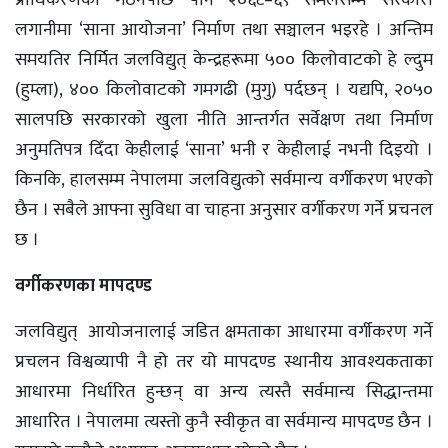
प्राधिकरणको गठनपछि पनि २०६८–६९ समलसम्म सरकारी
लगानीमा ‘साना आयोजना’ निर्माण तथा सञ्चालन भइरहे । अन्तिम
समयतिर निर्मित जलविद्युत् केन्द्रहरूमा ५०० किलोवाटको हे ल्दुम
(हुम्ला), ४०० किलोवाटको गमगढी (मुगु) पर्दछन् । यद्यपि, २०५०
सालपछि सरकारको खुला नीति आन्तर्गत सर्वेक्षण तथा निर्माण
अनुमतिपत्र दिँदा केहीलाई ‘साना’ भनी र केहीलाई नभनी दिइयो ।
किनकि, हालसम्म नेपालमा जलविद्युत्को सर्वमान्य वर्गीकरण भएको
छैन । सबैले आफ्ना सुविधा वा चाहना अनुसार वर्गीकरण गर्ने प्रचनल
छ ।
वर्गीकरणका मापदण्ड
जलविद्युत् आयोजनालाई जडित क्षमताका आधारमा वर्गीकरण गर्ने
प्रचलन विश्वव्यापी नै हो तर यो मापदण्ड स्थानीय आवश्यकताका
आधारमा निर्धारित हुन्छन् वा अन्य त्यस्तै सर्वमान्य सिद्धान्तमा
आधारित । नेपालमा त्यस्तो कुनै स्वीकृत वा सर्वमान्य मापदण्ड छैन ।