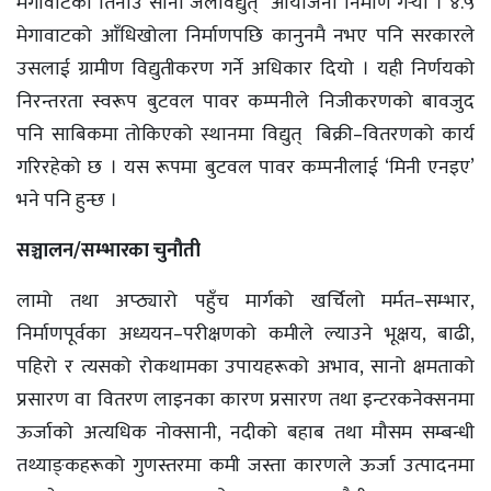
मेगावाटको तिनाउ साना जलविद्युत् आयोजना निर्माण गर्‍यो । ४.५
मेगावाटको आँधिखोला निर्माणपछि कानुनमै नभए पनि सरकारले
उसलाई ग्रामीण विद्युतीकरण गर्ने अधिकार दियो । यही निर्णयको
निरन्तरता स्वरूप बुटवल पावर कम्पनीले निजीकरणको बावजुद
पनि साबिकमा तोकिएको स्थानमा विद्युत् बिक्री–वितरणको कार्य
गरिरहेको छ । यस रूपमा बुटवल पावर कम्पनीलाई ‘मिनी एनइए’
भने पनि हुन्छ ।
सञ्चालन/सम्भारका चुनौती
लामो तथा अप्ठ्यारो पहुँच मार्गको खर्चिलो मर्मत–सम्भार,
निर्माणपूर्वका अध्ययन–परीक्षणको कमीले ल्याउने भूक्षय, बाढी,
पहिरो र त्यसको रोकथामका उपायहरूको अभाव, सानो क्षमताको
प्रसारण वा वितरण लाइनका कारण प्रसारण तथा इन्टरकनेक्सनमा
ऊर्जाको अत्यधिक नोक्सानी, नदीको बहाब तथा मौसम सम्बन्धी
तथ्याङ्‌कहरूको गुणस्तरमा कमी जस्ता कारणले ऊर्जा उत्पादनमा