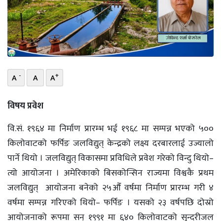
भिडियो
छापा
खोज
-
+
A
A
A
प्रोफाइल
ऊर्जा
विषय प्रवेश
विशेष
वि.सं. १९६४ मा निर्माण प्रारम्भ भई १९६८ मा सम्पन्न भएको ५००
किलोवाटको फर्पिङ जलविद्युत् केन्द्रको लक्ष्य दरबारलाई उज्यालो
पार्ने थियो । जलविद्युत् विकासमा प्रविधिले प्रवेश गरेको विन्दु थियो–
त्यो आयोजना । अमेरिकाको बिसकोन्सिन राज्यमा विश्वकै प्रथम
जलविद्युत् आयोजना बनेको २५औँ वर्षमा निर्माण प्रारम्भ गरी ४
वर्षमा सम्पन्न गरिएको थियो– फर्पिङ । यसको २३ वर्षपछि दोस्रो
आयोजनाको रूपमा सन् १९९१ मा ६४० किलोवाटको सुन्दरीजल