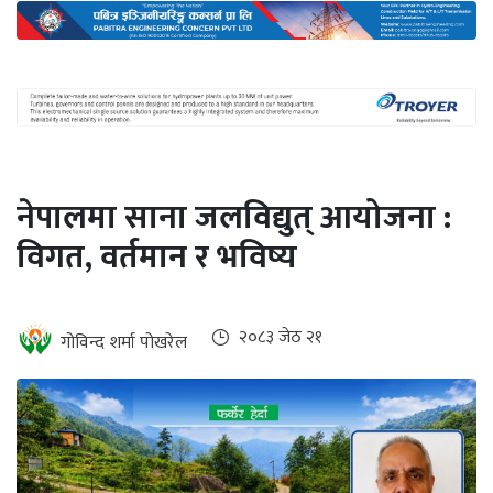
अन्तर्राष्ट्रिय
जलवायु
ऊर्जा
दक्षता
उहिलेकाे
नेपालमा साना जलविद्युत् आयोजना :
खबर
विगत, वर्तमान र भविष्य
हरित
हाइड्रोजन
इभी
२०८३ जेठ २१
गोविन्द शर्मा पोखरेल
सम्पादकीय
बैंक
पर्यटन