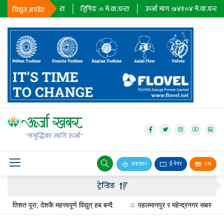
०६
मे.वा.घन्टा
ट्रिपिङ :
०
मे.वा.घन्टा
ऊर्जा माग :
७४१०४
मे.वा.घन्टा
प्राधिक
विद्युत अपडेट
जलविद्युत्
सोलार
"समृद्धिका लागि ऊर्जा"
वायु
बायोग्यास
प्रकाशन
ई-पेपर
EN
प्रसारण
ट्रेन्डिङ
पेट्रोलियम
, देशकै महत्त्वपूर्ण विद्युत् हब बन्दै
पहलमानपुर र महेन्द्रनगर सबस्टेसनको क्षमत