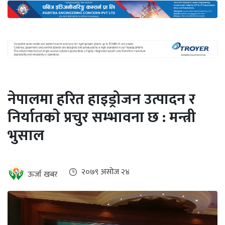
अन्तर्राष्ट्रिय
जलवायु
ऊर्जा
दक्षता
उहिलेकाे
नेपालमा हरित हाइड्रोजन उत्पादन र
खबर
निर्यातकाे प्रचुर सम्भावना छ : मन्त्री
हरित
भुसाल
हाइड्रोजन
इभी
२०७९ असोज २४
ऊर्जा खबर
सम्पादकीय
बैंक
पर्यटन