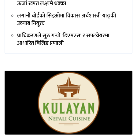
ऊर्जा खपत लक्ष्यमै धक्का
लगानी बोर्डको सिइओमा विकास अर्थशास्त्री याङ्‌की
उक्याब नियुक्त
प्राधिकरणले सुरु गर्‍यो 'डिएमएस' र सफ्टवेयरमा
आधारित बिलिङ प्रणाली