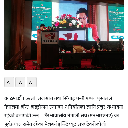
भिडियो
छापा
खोज
प्रोफाइल
ऊर्जा
विशेष
-
+
A
A
A
काठमाडौं ।
ऊर्जा, जलस्रोत तथा सिँचाइ मन्त्री पम्फा भुसालले
नेपालमा हरित हाइड्रोजन उत्पादन र निर्यातका लागि प्रचुर सम्भावना
रहेको बताएकी छन् । गैरआवासीय नेपाली संघ (एनआरएनए) का
पूर्वअध्यक्ष समेत रहेका मेलबर्न इन्स्टिच्यूट अफ टेक्नोलोजी