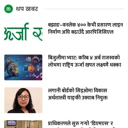
थप खबर
बझाङ–वनलेक ४०० केभी प्रसारण लाइन
निर्माण अघि बढाउँदै आरपिजिसिएल
बिजुलीमा भ्याट: करिब ४ अर्ब राजस्वको
लोभमा राष्ट्रिय ऊर्जा खपत लक्ष्यमै धक्का
लगानी बोर्डको सिइओमा विकास
अर्थशास्त्री याङ्‌की उक्याब नियुक्त
प्राधिकरणले सुरु गर्‍यो 'डिएमएस' र