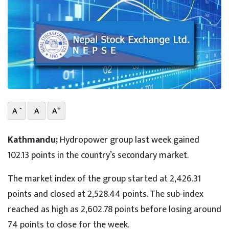
भिडियो
छापा
खोज
प्रोफाइल
ऊर्जा
-
+
A
A
A
विशेष
Kathmandu;
Hydropower group last week gained
102.13 points in the country’s secondary market.
The market index of the group started at 2,426.31
points and closed at 2,528.44 points. The sub-index
reached as high as 2,602.78 points before losing around
74 points to close for the week.