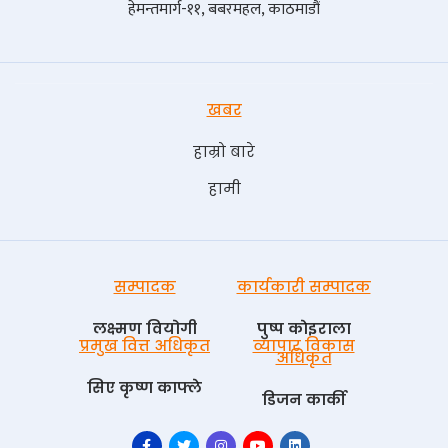
हेमन्तमार्ग-११, बबरमहल, काठमाडौं
खबर
हाम्रो बारे
हामी
सम्पादक
कार्यकारी सम्पादक
लक्ष्मण वियोगी
पुष्प काेइराला
प्रमुख वित्त अधिकृत
व्यापार विकास
अधिकृत
सिए कृष्ण काफ्ले
डिजन कार्की