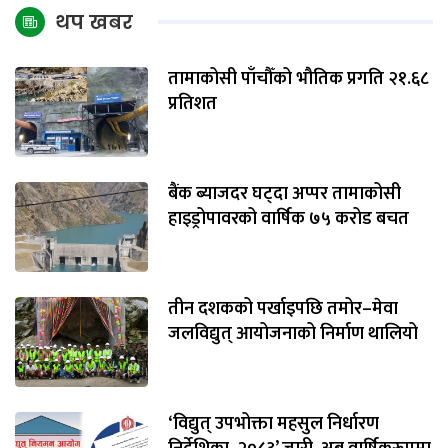
थप खबर
तामाकोसी पाँचौँको भौतिक प्रगति २१.६८
प्रतिशत
बैंक ब्याजदर घट्दा अप्पर तामाकोसी
हाइड्रोपावरको वार्षिक ७५ करोड बचत
तीन दशकको पर्खाइपछि तमोर–मेवा
जलविद्युत् आयोजनाको निर्माण थालियो
‘विद्युत् उपभोक्ता महसुल निर्धारण