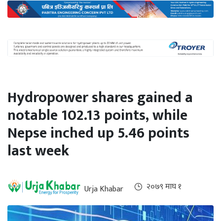
अन्तर्राष्ट्रिय
जलवायु
ऊर्जा
दक्षता
उहिलेकाे
Hydropower shares gained a
खबर
notable 102.13 points, while
हरित
Nepse inched up 5.46 points
हाइड्रोजन
last week
इभी
सम्पादकीय
२०७९ माघ १
Urja Khabar
बैंक
पर्यटन