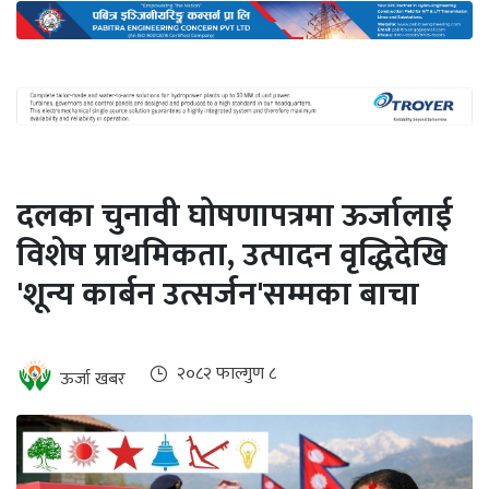
अन्तर्राष्ट्रिय
जलवायु
ऊर्जा
दक्षता
उहिलेकाे
दलका चुनावी घोषणापत्रमा ऊर्जालाई
खबर
विशेष प्राथमिकता, उत्पादन वृद्धिदेखि
हरित
'शून्य कार्बन उत्सर्जन'सम्मका बाचा
हाइड्रोजन
इभी
२०८२ फाल्गुण ८
ऊर्जा खबर
सम्पादकीय
बैंक
पर्यटन