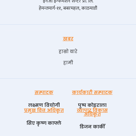
इनर्जी इन्फर्मेशन सेन्टर प्रा. लि.
हेमन्तमार्ग-११, बबरमहल, काठमाडौं
खबर
हाम्रो बारे
हामी
सम्पादक
कार्यकारी सम्पादक
लक्ष्मण वियोगी
पुष्प काेइराला
प्रमुख वित्त अधिकृत
व्यापार विकास
अधिकृत
सिए कृष्ण काफ्ले
डिजन कार्की