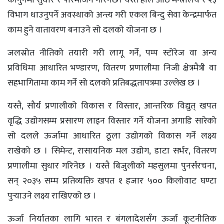
कानुनमा सुधार र परिमार्जन गरिनेछ। यस्तै हाल आठ मन्त्रालय र २३
विभाग धाउनुपर्ने अवस्थाको अन्त्य गरी एकल बिन्दु सेवा केन्द्रमार्फत
काम हुने वातावरण बनाउने सो दलको योजना छ ।
जलस्रोत नीतिको तयारी गरी लागू गर्ने, पम्प स्टोरेज वा अन्य
प्रविधिमा आधारित भण्डारण, वितरण प्रणालीमा निजी क्षेत्रमैत्री वा
सहभागितामा काम गर्ने सो दलको प्रतिबद्धतापत्रमा उल्लेख छ ।
यस्तै, सौर्य प्रणालीको विकास र विस्तार, आन्तरिक विद्युत् खपत
वृद्धि उद्योगसम्म प्रसारण लाइन विस्तार गर्ने योजना अगाडि सारेको
सो दलले ऊर्जामा आधारित ठूला उद्योगको विकास गर्ने लक्ष्य
राखेको छ । सिमेन्ट, रासायनिक मल उद्योग, डाटा सर्भर, वितरण
प्रणालीमा सुधार गरिनेछ । यस्तै बिजुलीको महसुलमा पुनर्संरचना,
सन् २०३५ सम्म प्रतिव्यक्ति खपत १ हजार ५०० किलोवाट घण्टा
पुर्‍याउने लक्ष्य राखिएको छ ।
ऊर्जा निर्यातका लागि भारत र बंगलादेशसँग ऊर्जा कूटनीतिक