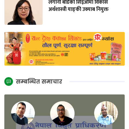
लगानी बोर्डको सिइओमा विकास
अर्थशास्त्री याङ्‌की उक्याब नियुक्त
सम्बन्धित समाचार