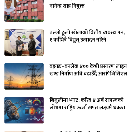
नागेन्द्र साह नियुक्त
तल्लाे ठूलाे खाेलाको वित्तीय व्यवस्थापन,
१ वर्षभित्रै विद्युत् उत्पादन गरिने
बझाङ–वनलेक ४०० केभी प्रसारण लाइन
खण्ड निर्माण अघि बढाउँदै आरपिजिसिएल
बिजुलीमा भ्याट: करिब ४ अर्ब राजस्वको
लोभमा राष्ट्रिय ऊर्जा खपत लक्ष्यमै धक्का