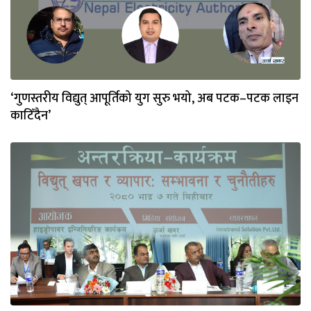
‘गुणस्तरीय विद्युत् आपूर्तिको युग सुरु भयो, अब पटक–पटक लाइन
काटिँदैन’