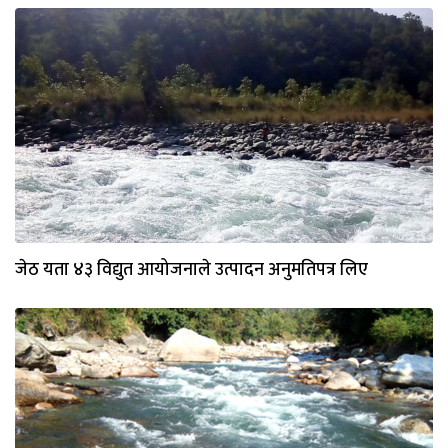
जेठ यता ४३ विद्युत आयोजनाले उत्पादन अनुमतिपत्र लिए