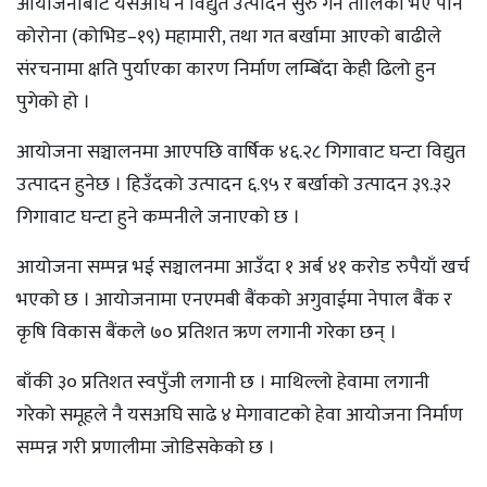
आयोजनाबाट यसअघि नै विद्युत उत्पादन सुरु गर्ने तालिका भए पनि
कोरोना (कोभिड–१९) महामारी, तथा गत बर्खामा आएको बाढीले
संरचनामा क्षति पुर्याएका कारण निर्माण लम्बिँदा केही ढिलो हुन
पुगेको हो ।
आयोजना सञ्चालनमा आएपछि वार्षिक ४६.२८ गिगावाट घन्टा विद्युत
उत्पादन हुनेछ । हिउँदको उत्पादन ६.९५ र बर्खाको उत्पादन ३९.३२
गिगावाट घन्टा हुने कम्पनीले जनाएको छ ।
आयोजना सम्पन्न भई सञ्चालनमा आउँदा १ अर्ब ४१ करोड रुपैयाँ खर्च
भएको छ । आयोजनामा एनएमबी बैंकको अगुवाईमा नेपाल बैंक र
कृषि विकास बैंकले ७० प्रतिशत ऋण लगानी गरेका छन् ।
बाँकी ३० प्रतिशत स्वपुँजी लगानी छ । माथिल्लो हेवामा लगानी
गरेको समूहले नै यसअघि साढे ४ मेगावाटको हेवा आयोजना निर्माण
सम्पन्न गरी प्रणालीमा जोडिसकेको छ ।