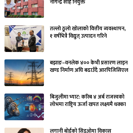
नागेन्द्र साह नियुक्त
तल्लाे ठूलाे खाेलाको वित्तीय व्यवस्थापन,
१ वर्षभित्रै विद्युत् उत्पादन गरिने
बझाङ–वनलेक ४०० केभी प्रसारण लाइन
खण्ड निर्माण अघि बढाउँदै आरपिजिसिएल
बिजुलीमा भ्याट: करिब ४ अर्ब राजस्वको
लोभमा राष्ट्रिय ऊर्जा खपत लक्ष्यमै धक्का
लगानी बोर्डको सिइओमा विकास