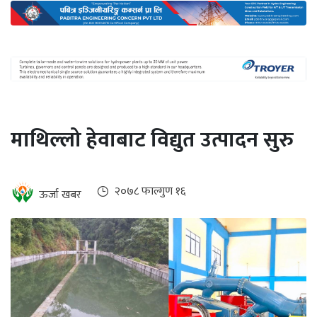
अन्तर्राष्ट्रिय
जलवायु
ऊर्जा
दक्षता
उहिलेकाे
माथिल्लो हेवाबाट विद्युत उत्पादन सुरु
खबर
हरित
हाइड्रोजन
२०७८ फाल्गुण १६
ऊर्जा खबर
इभी
सम्पादकीय
बैंक
पर्यटन