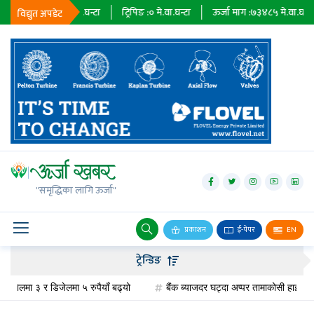
:
२३६७९
मे.वा.घन्टा
ट्रिपिङ :
०
मे.वा.घन्टा
ऊर्जा माग :
७३४८५
मे.वा.घन्टा
प्र
विद्युत अपडेट
जलविद्युत्
सोलार
"समृद्धिका लागि ऊर्जा"
वायु
बायोग्यास
प्रकाशन
ई-पेपर
EN
प्रसारण
ट्रेन्डिङ
पेट्रोलियम
ोलमा ३ र डिजेलमा ५ रुपैयाँ बढ्यो
बैंक ब्याजदर घट्दा अप्पर तामाकोसी हाइड्रोपावरक