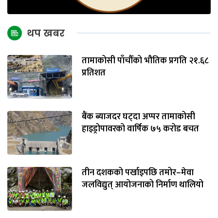
थप खबर
तामाकोसी पाँचौँको भौतिक प्रगति २१.६८
प्रतिशत
बैंक ब्याजदर घट्दा अप्पर तामाकोसी
हाइड्रोपावरको वार्षिक ७५ करोड बचत
तीन दशकको पर्खाइपछि तमोर–मेवा
जलविद्युत् आयोजनाको निर्माण थालियो