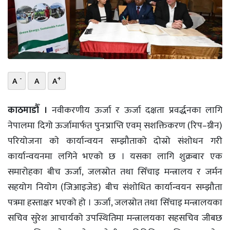
भिडियो
छापा
खोज
-
+
A
A
A
प्रोफाइल
ऊर्जा
काठमाडौँ ।
नवीकरणीय ऊर्जा र ऊर्जा दक्षता प्रवर्द्धनका लागि
विशेष
नेपालमा दिगो ऊर्जामार्फत पुनःप्राप्ति एवम् सशक्तिकरण (रिप–ग्रीन)
परियोजना काे कार्यान्वयन सम्झौताको दोस्रो संशोधन गरी
कार्यान्वयनमा लगिने भएको छ । यसका लागि शुक्रबार एक
समारोहका बीच ऊर्जा, जलस्रोत तथा सिँचाइ मन्त्रालय र जर्मन
सहयोग नियोग (जिआइजेड) बीच संशाेधित कार्यान्वयन सम्झौता
पत्रमा हस्ताक्षर भएको हो । ऊर्जा, जलस्रोत तथा सिँचाइ मन्त्रालयका
सचिव सुरेश आचार्यको उपस्थितिमा मन्त्रालयका सहसचिव जीबछ