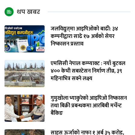
थप खबर
जलविद्युत्‌मा आइपिओको बाढी: ३४
कम्पनीद्वारा साढे १७ अर्बको सेयर
निष्कासन प्रस्ताव
एमसिसी नेपाल कम्प्याक्ट : नयाँ बुटवल
४०० केभी सबस्टेसन निर्माण तीव्र, ३९
महिनाभित्र सक्ने लक्ष्य
गुमुखोला भ्याकुरेको आइपिओ निष्कासन
तथा बिक्री प्रबन्धकमा आरबिबी मर्चेन्ट
बैंकिङ
साहस ऊर्जाको नाफा १ अर्ब ३५ करोड,