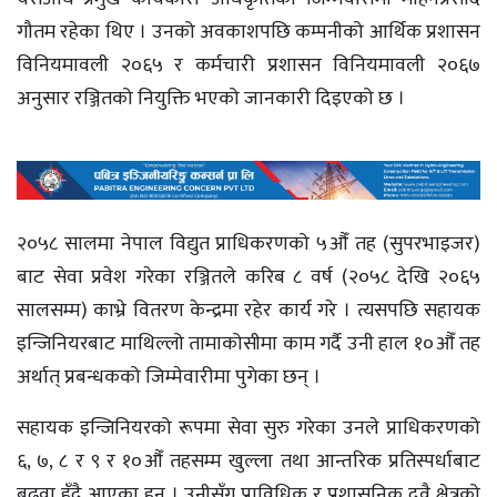
गौतम रहेका थिए । उनको अवकाशपछि कम्पनीको आर्थिक प्रशासन
विनियमावली २०६५ र कर्मचारी प्रशासन विनियमावली २०६७
अनुसार रञ्जितको नियुक्ति भएको जानकारी दिइएको छ ।
२०५८ सालमा नेपाल विद्युत प्राधिकरणको ५औँ तह (सुपरभाइजर)
बाट सेवा प्रवेश गरेका रञ्जितले करिब ८ वर्ष (२०५८ देखि २०६५
सालसम्म) काभ्रे वितरण केन्द्रमा रहेर कार्य गरे । त्यसपछि सहायक
इन्जिनियरबाट माथिल्लो तामाकोसीमा काम गर्दै उनी हाल १०औँ तह
अर्थात् प्रबन्धकको जिम्मेवारीमा पुगेका छन् ।
सहायक इन्जिनियरको रूपमा सेवा सुरु गरेका उनले प्राधिकरणको
६, ७, ८ र ९ र १०औँ तहसम्म खुल्ला तथा आन्तरिक प्रतिस्पर्धाबाट
बढुवा हुँदै आएका हुन् । उनीसँग प्राविधिक र प्रशासनिक दुवै क्षेत्रको