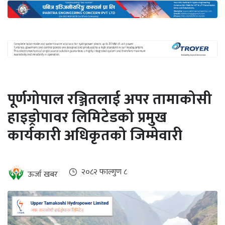
अन्तर्राष्ट्रिय
जलवायु
ऊर्जा
दक्षता
उहिलेकाे
पूर्णगोपाल रञ्जितलाई अपर तामाकोसी
खबर
हाइड्रोपावर लिमिटेडको प्रमुख
हरित
कार्यकारी अधिकृतको जिम्मेवारी
हाइड्रोजन
इभी
२०८२ फाल्गुण ८
ऊर्जा खबर
सम्पादकीय
बैंक
पर्यटन