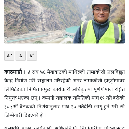
भिडियो
छापा
खोज
प्रोफाइल
-
+
A
A
A
ऊर्जा
विशेष
काठमाडौँ ।
४ सय ५६ मेगावाटको माथिल्लो तामाकोसी जलविद्युत
केन्द्र निर्माण गरी सञ्चालन गरिरहेको अपर तामाकोसी हाइड्रोपावर
लिमिटेडको निमित्त प्रमुख कार्यकारी अधिकृतमा पूर्णगोपाल रञ्जित
नियुक्त भएका छन् । कम्पनी सञ्चालक समितिको माघ १९ गते बसेको
३०५औँ बैठकको निर्णयानुसार माघ २० गतेदेखि लागू हुने गरी सो
जिम्मेवारी दिइएको हो ।
यसअघि प्रमुख कार्यकारी अधिकृतिको जिम्मेवारीमा मोहनप्रसाद