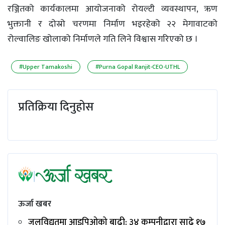
रञ्जितको कार्यकालमा आयोजनाको रोयल्टी व्यवस्थापन, ऋण
भुक्तानी र दोस्रो चरणमा निर्माण भइरहेको २२ मेगावाटको
रोल्वालिङ खोलाको निर्माणले गति लिने विश्वास गरिएको छ ।
#Upper Tamakoshi
#Purna Gopal Ranjit-CEO-UTHL
प्रतिक्रिया दिनुहोस
ऊर्जा खबर
जलविद्युत्‌मा आइपिओको बाढी: ३४ कम्पनीद्वारा साढे १७