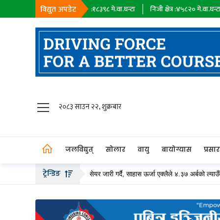
विद्युत अपडेट
सहायक कम्पनी :
१८३९८
मे.वा.घन्टा
निजी क्षेत्र :
४५८२०
मे.वा.घन्टा
आयात :
जलविद्युत्
२०८३ साउन २२, शुक्रबार
सोलार
वायु
जलविद्युत्
सोलार
वायु
बायोग्यास
प्रसा
बायोग्यास
ट्रेन्डिङ
ले २० अर्ब बढीको हकप्रद सेयर जारी गर्दै, साहास ऊर्जा एक्लैले ४.३७ अर्बको ल्याउँदै
प्रसारण
पेट्रोलियम