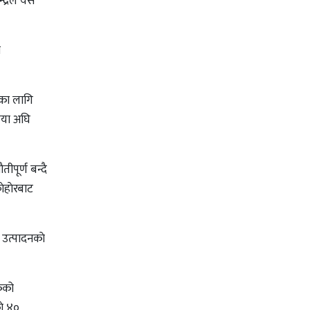
्द्रले यस
े
ाका लागि
रिया अघि
ीपूर्ण बन्दै
ेहाेरबाट
त उत्पादनकाे
ंकको
ाे ४०