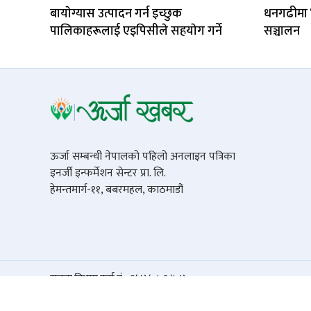
बायाेग्यास उत्पादन गर्न इच्छुक
धनगढीमा ‘ब
पालिकाहरूलाई एइपिसीले सहयाेग गर्ने
सञ्चालन
ऊर्जा सम्बन्धी नेपालको पहिलो अनलाइन पत्रिका
इनर्जी इन्फर्मेशन सेन्टर प्रा. लि.
हेमन्तमार्ग-११, बबरमहल, काठमाडौं
सूचना विभाग दर्ता नं. : २५४/०७३/७४
© 2026 Urja Khabar. All rights reserved