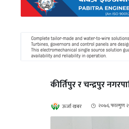
अन्तर्राष्ट्रिय
जलवायु
ऊर्जा
दक्षता
उहिलेकाे
खबर
हरित
हाइड्रोजन
कीर्तिपुर र चन्द्रपुर नगरप
इभी
सम्पादकीय
२०७६ फाल्गुण 
ऊर्जा खबर
बैंक
पर्यटन