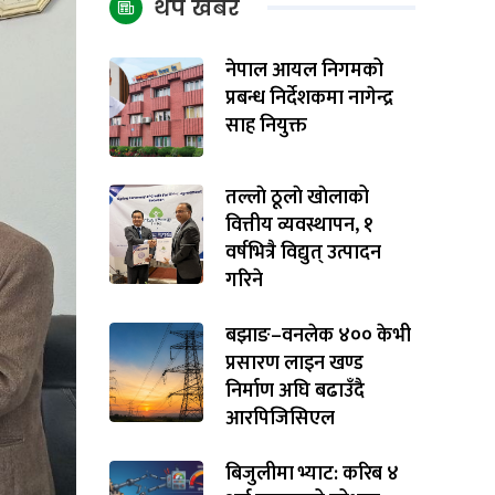
थप खबर
नेपाल आयल निगमको
प्रबन्ध निर्देशकमा नागेन्द्र
साह नियुक्त
तल्लाे ठूलाे खाेलाको
वित्तीय व्यवस्थापन, १
वर्षभित्रै विद्युत् उत्पादन
गरिने
बझाङ–वनलेक ४०० केभी
प्रसारण लाइन खण्ड
निर्माण अघि बढाउँदै
आरपिजिसिएल
बिजुलीमा भ्याट: करिब ४