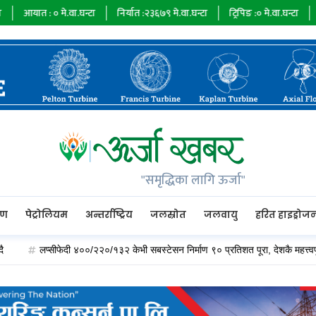
०
मे.वा.घन्टा
निर्यात :
२३६७९
मे.वा.घन्टा
ट्रिपिङ :
०
मे.वा.घन्टा
ऊर्जा माग :
७३
"समृद्धिका लागि ऊर्जा"
रण
पेट्रोलियम
अन्तर्राष्ट्रिय
जलस्रोत
जलवायु
हरित हाइड्रोज
लप्सीफेदी ४००/२२०/१३२ केभी सबस्टेसन निर्माण ९० प्रतिशत पूरा, देशकै महत्त्वपूर्ण विद्युत् ह