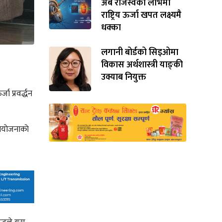
अर्ब राजस्वको लोभमा
राष्ट्रिय ऊर्जा खपत लक्ष्यमै
धक्का
लगानी बोर्डको सिइओमा
विकास अर्थशास्त्री याङ्‌की
उक्याब नियुक्त
ा प्रवर्द्धन
आयाेजनाकाे