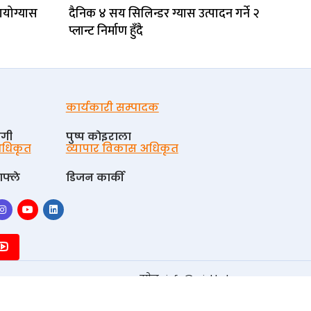
ायोग्यास
दैनिक ४ सय सिलिन्डर ग्यास उत्पादन गर्ने २
प्लान्ट निर्माण हुँदै
कार्यकारी सम्पादक
ोगी
पुष्प काेइराला
 अधिकृत
व्यापार विकास अधिकृत
फ्ले
डिजन कार्की
इमेल :
info@urjakhabar.com