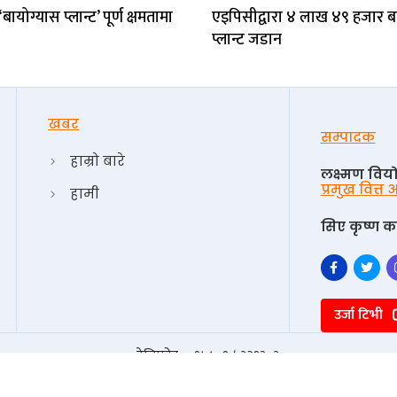
ायोग्यास प्लान्ट’ पूर्ण क्षमतामा
एइपिसीद्वारा ४ लाख ४९ हजार ब
प्लान्ट जडान
खबर
सम्पादक
हाम्रो बारे
लक्ष्मण विय
प्रमुख वित्त
हामी
सिए कृष्ण का
उर्जा टिभी
टेलिफोन : +९७७-१-५३२१३०३
विज्ञापनको लागि सम्पर्क +९७७-१-५३२१३०३