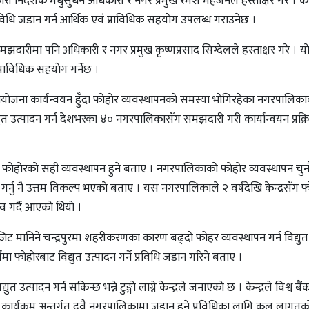
ारी निर्देशक मधुसुधन अधिकारी र नगर प्रमुख रमेश महर्जनले हस्ताक्षर गरे । केन
प्रविधि जडान गर्न आर्थिक एवं प्राविधिक सहयाेग उपलब्ध गराउनेछ ।
समझदारीमा पनि अधिकारी र नगर प्रमुख कृष्णप्रसाद सिग्देलले हस्ताक्षर गरे । या
्राविधिक सहयाेग गर्नेछ ।
ाेजना कार्यन्वयन हुँदा फाेहाेर व्यवस्थापनकाे समस्या भाेगिरहेका नगरपालिक
द्युत उत्पादन गर्न देशभरका ४० नगरपालिकासँग समझदारी गरी कार्यान्वयन प्रक्
 फाेहाेरकाे सही व्यवस्थापन हुने बताए । नगरपालिकाकाे फाेहाेर व्यवस्थापन चुनाैत
र्नु नै उत्तम विकल्प भएकाे बताए । यस नगरपालिकाले २ वर्षदेखि केन्द्रसँग फा
ाव गर्दै आएकाे थियाे ।
्रान्जिट मानिने चन्द्रपुरमा शहरीकरणका कारण बढ्दाे फोहर व्यवस्थापन गर्न विद्यु
मा फाेहाेरबाट विद्युत उत्पादन गर्ने प्रविधि जडान गरिने बताए ।
्पादन गर्न सकिन्छ भन्ने टुङ्गाे लाग्ने केन्द्रले जनाएकाे छ । केन्द्रले विश्व बै
ार्यक्रम अन्तर्गत दुवै नगरपालिकामा जडान हुने प्रविधिका लागि कूल लागतक