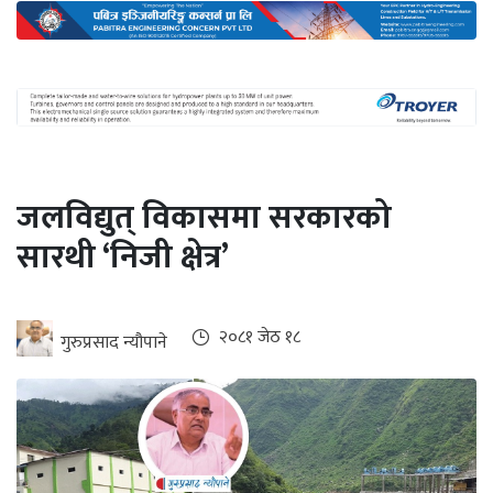
अन्तर्राष्ट्रिय
जलवायु
ऊर्जा
दक्षता
उहिलेकाे
जलविद्युत् विकासमा सरकारको
खबर
सारथी ‘निजी क्षेत्र’
हरित
हाइड्रोजन
इभी
२०८१ जेठ १८
गुरुप्रसाद न्यौपाने
सम्पादकीय
बैंक
पर्यटन