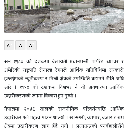
भिडियो
छापा
खोज
-
+
A
A
A
प्रोफाइल
ऊर्जा
स
न् १९८० को दशकमा बेलायती प्रधानमन्त्री मार्गरेट थ्याचर र
विशेष
अमेरिकी राष्ट्रपति रोनाल्ड रेगनले आर्थिक गतिविधिमा सरकारी
हस्तक्षेपको न्यूनीकरण र निजी क्षेत्रको उपस्थिति बढाउने नीति अघि
सारे । १९९० को दशकमा विश्वभर नै यो अवधारणा आर्थिक
उदारीकरणको रूपमा विकास हुन पुग्यो ।
नेपालमा २०४६ सालको राजनीतिक परिवर्तनपछि आर्थिक
उदारीकरणले महत्त्व पाउन थाल्यो । खासगरी, व्यापार, बजार र श्रम
क्षेत्रमा उदारीकरण लागु हुँदै गयो । प्रजातन्त्रको पुनर्बहालीसँगै