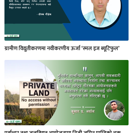
ग्रामीण विद्युतीकरणमा नवीकरणीय ऊर्जा ‘स्मल इज ब्यूटिफुल’