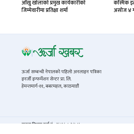
आँखु खोलाको प्रमुख कार्यकारीको
कस्मिक इल
जिम्मेवारीमा प्रतिक्षा शर्मा
असाेज ४ 
ऊर्जा सम्बन्धी नेपालको पहिलो अनलाइन पत्रिका
इनर्जी इन्फर्मेशन सेन्टर प्रा. लि.
हेमन्तमार्ग-११, बबरमहल, काठमाडौं
सूचना विभाग दर्ता नं. : २५४/०७३/७४
© 2026 Urja Khabar. All rights reserved