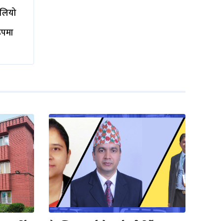
ालियो
रूपमा