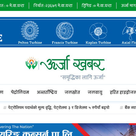
घन्टा
निर्यात :
२३६७९
मे.वा.घन्टा
ट्रिपिङ :
०
मे.वा.घन्टा
ऊर्जा माग :
७३४८५
मे
"समृद्धिका लागि ऊर्जा"
रण
पेट्रोलियम
अन्तर्राष्ट्रिय
जलस्रोत
जलवायु
हरित हाइड्रोज
ट्रोलियम पदार्थको मूल्य वृद्धि, पेट्रोलमा ३ र डिजेलमा ५ रुपैयाँ बढ्यो
बैंक ब्याजदर घ