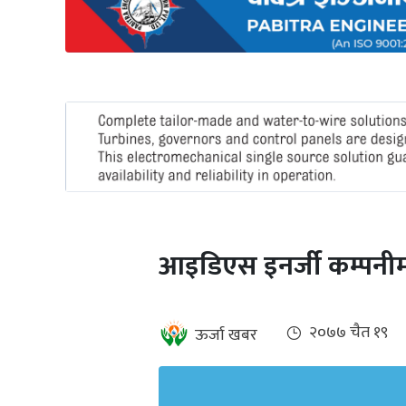
अन्तर्राष्ट्रिय
जलवायु
ऊर्जा
दक्षता
उहिलेकाे
खबर
हरित
हाइड्रोजन
आइडिएस इनर्जी कम्पनी
इभी
सम्पादकीय
२०७७ चैत १९
ऊर्जा खबर
बैंक
पर्यटन