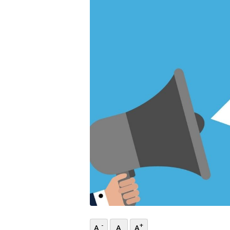
भिडियो
छापा
खोज
प्रोफाइल
ऊर्जा
विशेष
-
+
A
A
A