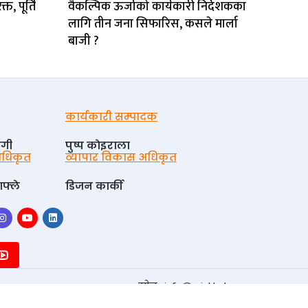
, पूर्ति
वैकल्पिक ऊर्जाको कार्यकारी निर्देशकका
लागि तीन जना सिफारिस, कसले मार्ला
बाजी ?
कार्यकारी सम्पादक
ोगी
पुष्प काेइराला
 अधिकृत
व्यापार विकास अधिकृत
फ्ले
डिजन कार्की
इमेल :
info@urjakhabar.com