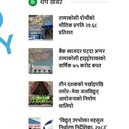
थप खबर
तामाकोसी पाँचौँको
भौतिक प्रगति २१.६८
प्रतिशत
बैंक ब्याजदर घट्दा अप्पर
तामाकोसी हाइड्रोपावरको
वार्षिक ७५ करोड बचत
तीन दशकको पर्खाइपछि
तमोर–मेवा जलविद्युत्
आयोजनाको निर्माण
थालियो
‘विद्युत् उपभोक्ता महसुल
निर्धारण निर्देशिका, २०८३’