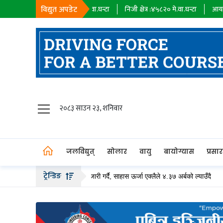
विद्युत अपडेट
हायक कम्पनी :
१८३९८
मे.वा.घन्टा
निजी क्षेत्र :
४५८२०
मे.वा.घन्टा
आयात :
०
मे.वा.
जलविद्युत्
२०८३ साउन २३, शनिवार
सोलार
वायु
जलविद्युत्
सोलार
वायु
बायोग्यास
प्रसा
बायोग्यास
ट्रेन्डिङ
२० अर्ब बढीको हकप्रद सेयर जारी गर्दै, साहास ऊर्जा एक्लैले ४.३७ अर्बको ल्याउँदै
पे
प्रसारण
पेट्रोलियम