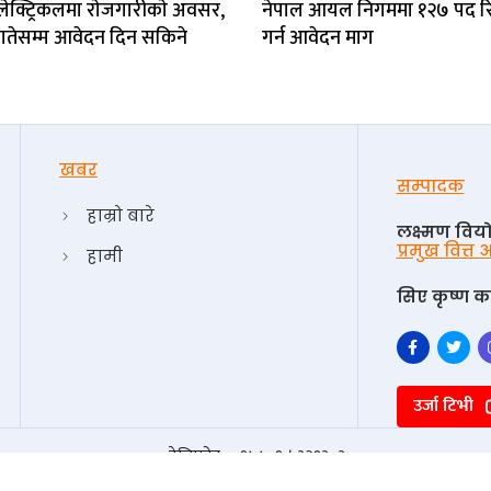
ेक्ट्रिकलमा राेजगारीकाे अवसर,
नेपाल आयल निगममा १२७ पद रिक्त
गतेसम्म आवेदन दिन सकिने
गर्न आवेदन माग
खबर
सम्पादक
हाम्रो बारे
लक्ष्मण विय
प्रमुख वित्त
हामी
सिए कृष्ण का
उर्जा टिभी
टेलिफोन : +९७७-१-५३२१३०३
विज्ञापनको लागि सम्पर्क +९७७-१-५३२१३०३