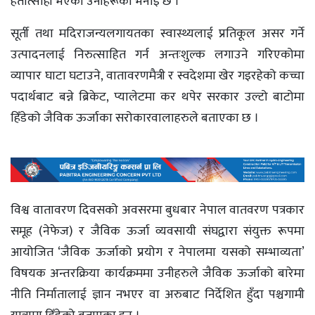
हतोत्साही भएको उनीहरूको भनाइ छ ।
सूर्ती तथा मदिराजन्यलगायतका स्वास्थ्यलाई प्रतिकूल असर गर्ने
उत्पादनलाई निरुत्साहित गर्न अन्तःशुल्क लगाउने गरिएकोमा
व्यापार घाटा घटाउने, वातावरणमैत्री र स्वदेशमा खेर गइरहेको कच्चा
पदार्थबाट बन्ने ब्रिकेट, प्यालेटमा कर थपेर सरकार उल्टो बाटोमा
हिँडेको जैविक ऊर्जाका सरोकारवालाहरुले बताएका छ ।
विश्व वातावरण दिवसको अवसरमा बुधबार नेपाल वातवरण पत्रकार
समूह (नेफेज) र जैविक ऊर्जा व्यवसायी संघद्वारा संयुक्त रूपमा
आयोजित ‘जैविक ऊर्जाको प्रयोग र नेपालमा यसको सम्भाव्यता’
विषयक अन्तरक्रिया कार्यक्रममा उनीहरुले जैविक ऊर्जाको बारेमा
नीति निर्मातालाई ज्ञान नभएर वा अरुबाट निर्देशित हुँदा पश्चगामी