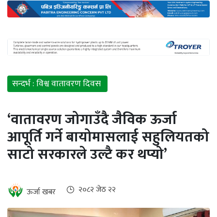
अन्तर्राष्ट्रिय
जलवायु
ऊर्जा
दक्षता
उहिलेकाे
सन्दर्भ : विश्व वातावरण दिवस
खबर
हरित
‘वातावरण जोगाउँदै जैविक ऊर्जा
हाइड्रोजन
आपूर्ति गर्ने बायोमासलाई सहुलियतको
इभी
साटो सरकारले उल्टै कर थप्यो’
सम्पादकीय
२०८२ जेठ २२
बैंक
ऊर्जा खबर
पर्यटन