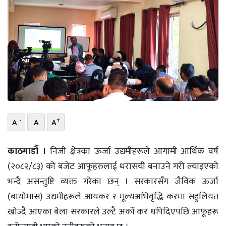
भिडियो
छापा
खोज
प्रोफाइल
ऊर्जा
विशेष
-
+
A
A
A
काठमाडौँ ।
निजी क्षेत्रका ऊर्जा उद्यमीहरूले आगामी आर्थिक वर्ष
(२०८२/८३) को बजेट आफूहरुलाई धरासयी बनाउने गरी ल्याइएको
भन्दै असन्तुष्टि व्यक्त गरेका छन् । सरकारसँग जैविक ऊर्जा
(बायोमास) उद्यमीहरूले आयकर र मूल्यअभिवृद्धि करमा सहुलियत
खोज्दै आएका बेला सरकारले उल्टै अर्को कर थपिदिएपछि आफूहरू