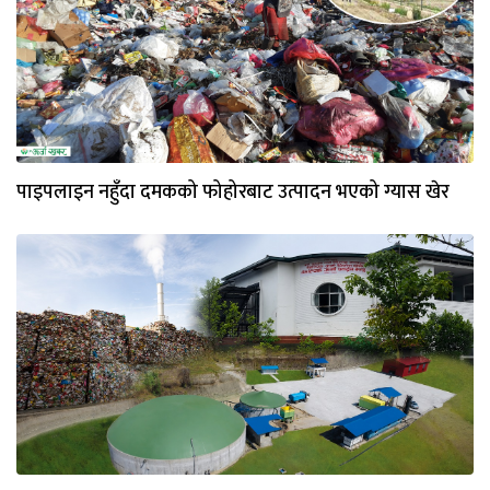
पाइपलाइन नहुँदा दमकको फोहोरबाट उत्पादन भएको ग्यास खेर