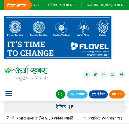
३६७९
मे.वा.घन्टा
ट्रिपिङ :
०
मे.वा.घन्टा
ऊर्जा माग :
७३४८५
मे.वा.घन्टा
प्राध
विद्युत अपडेट
जलविद्युत्
सोलार
"समृद्धिका लागि ऊर्जा"
वायु
बायोग्यास
प्रकाशन
ई-पेपर
EN
प्रसारण
ट्रेन्डिङ
पेट्रोलियम
दै, साहास ऊर्जा एक्लैले ४.३७ अर्बको ल्याउँदै
लप्सीफेदी ४००/२२०/१३२ केभी सबस्टेसन 