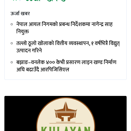
ऊर्जा खबर
नेपाल आयल निगमको प्रबन्ध निर्देशकमा नागेन्द्र साह
नियुक्त
तल्लाे ठूलाे खाेलाको वित्तीय व्यवस्थापन, १ वर्षभित्रै विद्युत्
उत्पादन गरिने
बझाङ–वनलेक ४०० केभी प्रसारण लाइन खण्ड निर्माण
अघि बढाउँदै आरपिजिसिएल