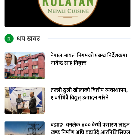
थप खबर
नेपाल आयल निगमको प्रबन्ध निर्देशकमा
नागेन्द्र साह नियुक्त
तल्लाे ठूलाे खाेलाको वित्तीय व्यवस्थापन,
१ वर्षभित्रै विद्युत् उत्पादन गरिने
बझाङ–वनलेक ४०० केभी प्रसारण लाइन
खण्ड निर्माण अघि बढाउँदै आरपिजिसिएल