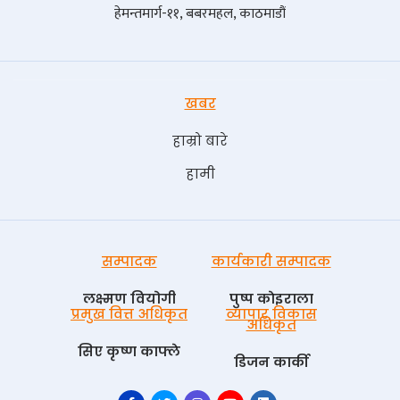
हेमन्तमार्ग-११, बबरमहल, काठमाडौं
खबर
हाम्रो बारे
हामी
सम्पादक
कार्यकारी सम्पादक
लक्ष्मण वियोगी
पुष्प काेइराला
प्रमुख वित्त अधिकृत
व्यापार विकास
अधिकृत
सिए कृष्ण काफ्ले
डिजन कार्की