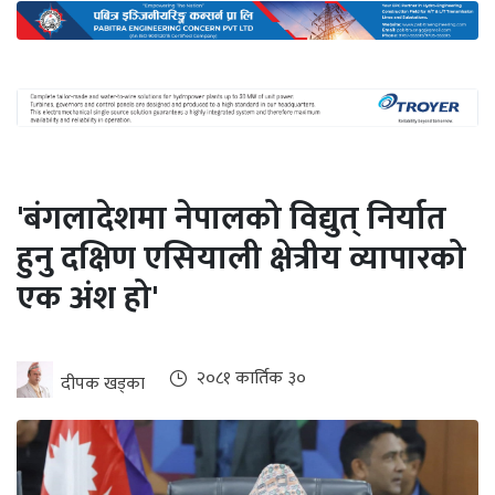
अन्तर्राष्ट्रिय
जलवायु
ऊर्जा
दक्षता
उहिलेकाे
'बंगलादेशमा नेपालको विद्युत् निर्यात
खबर
हुनु दक्षिण एसियाली क्षेत्रीय व्यापारको
हरित
एक अंश हो'
हाइड्रोजन
इभी
२०८१ कार्तिक ३०
दीपक खड्का
सम्पादकीय
बैंक
पर्यटन