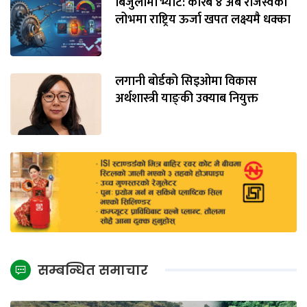
बिजुलीमा भ्याट: करिब ४ अर्ब राजस्वको
लोभमा राष्ट्रिय ऊर्जा खपत लक्ष्यमै धक्का
लगानी बोर्डको सिइओमा विकास
अर्थशास्त्री याङ्‌की उक्याब नियुक्त
सम्बन्धित समाचार