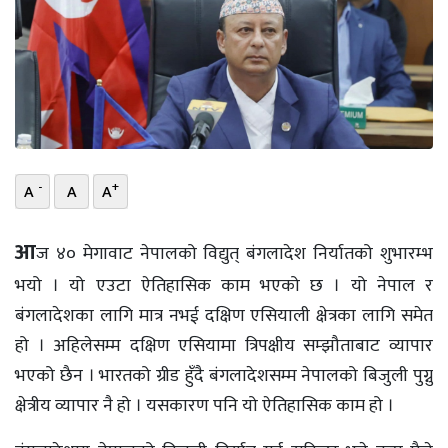
भिडियो
छापा
खोज
प्रोफाइल
-
+
A
A
A
ऊर्जा
विशेष
आ
ज ४० मेगावाट नेपालको विद्युत् बंगलादेश निर्यातको शुभारम्भ
भयो । यो एउटा ऐतिहासिक काम भएको छ । यो नेपाल र
बंगलादेशका लागि मात्र नभई दक्षिण एसियाली क्षेत्रका लागि समेत
हो । अहिलेसम्म दक्षिण एसियामा त्रिपक्षीय सम्झौताबाट व्यापार
भएको छैन । भारतको ग्रीड हुँदै बंगलादेशसम्म नेपालको बिजुली पुग्नु
क्षेत्रीय व्यापार नै हो । यसकारण पनि यो ऐतिहासिक काम हो ।