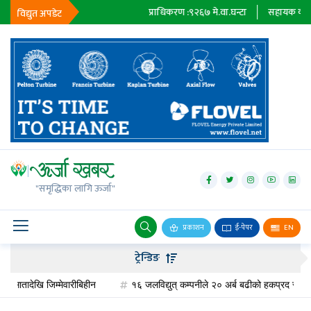
प्राधिकरण :
९२६७
मे.वा.घन्टा
सहायक कम्पनी :
१८३९८
मे.
विद्युत अपडेट
जलविद्युत्
सोलार
"समृद्धिका लागि ऊर्जा"
वायु
बायोग्यास
प्रकाशन
ई-पेपर
EN
प्रसारण
ट्रेन्डिङ
पेट्रोलियम
ि जिम्मेवारीबिहीन
१६ जलविद्युत् कम्पनीले २० अर्ब बढीको हकप्रद सेयर जारी गर्दै, 