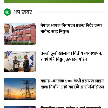
थप खबर
नेपाल आयल निगमको प्रबन्ध निर्देशकमा
नागेन्द्र साह नियुक्त
तल्लाे ठूलाे खाेलाको वित्तीय व्यवस्थापन,
१ वर्षभित्रै विद्युत् उत्पादन गरिने
बझाङ–वनलेक ४०० केभी प्रसारण लाइन
खण्ड निर्माण अघि बढाउँदै आरपिजिसिएल