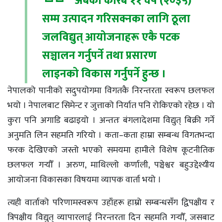
अबको करिब ११ वर्ष (२०३५)
सम्म उत्पादन गरिसक्नका लागि ठूला
जलविद्युत् आयोजनाहरू एकै पटक
सञ्चालन गर्नुपर्ने तथा प्रसारण
लाइनको विकास गर्नुपर्ने हुन्छ ।
नेपालको पानीको सदुपयोगमा विगतकै निरन्तरता स्वरूप छलफल
भयो । नेपालबाट सिमेन्ट र जुत्ताको निर्यात पनि रोकिएको रहेछ । यो
कुरा पनि अगाडि बढाइयो । अन्ततः बंगलादेशमा विद्युत् बिक्री गर्ने
अनुमति लिन सहमति गरियो । कता–कता हाम्रा सम्बन्ध विगतभन्दा
फरक देखिएको जस्तो भएको समयमा हामीले विशेष कूटनीतिक
छलफल गर्‍यौँ । अरुण, माथिल्लो कर्णाली, पञ्चेश्वर बहुउद्देश्यीय
आयोजना विकासका विषयमा व्यापक वार्ता भयो ।
त्यही वार्ताको परिणामस्वरूप उहाँहरू हाम्रो सम्बन्धसँग द्विपक्षीय र
त्रिपक्षीय विद्युत् व्यापारलाई निरन्तरता दिन सहमति गर्‍यौँ, जसबाट