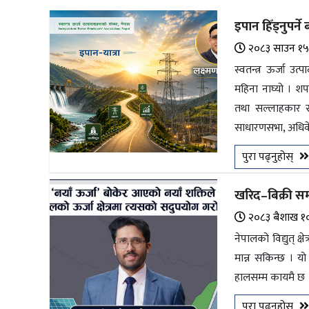
अन्तर्राष्ट्रिय
इपान हिँड्नुपर्ने 
जलवायु
२०८३ साउन १
ऊर्जा
स्वतन्त्र ऊर्जा 
दक्षता
महिना नाघ्यो । श
तथा सल्लाहकार 
उहिलेकाे
साधारणसभा, अधिवेश
खबर
पुरा पढ्नुहोस्
हरित
हाइड्रोजन
खरिद–बिक्री सम
इभी
२०८३ ब‌ैशाख १
नेपालको विद्युत् क्
सम्पादकीय
मान्न सकिन्छ । यो 
बैंक
हालसम्म कायमै छ । 
पर्यटन
पुरा पढ्नुहोस्