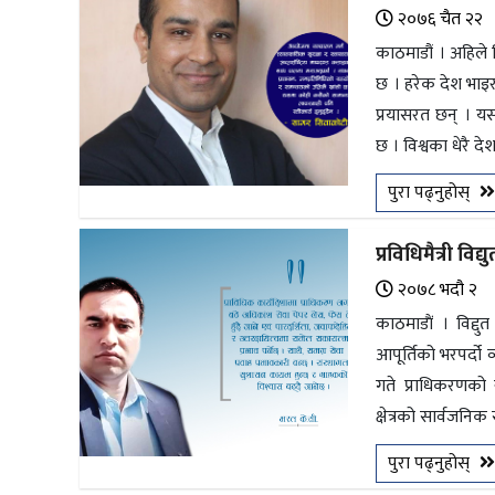
२०७६ चैत २२
काठमाडौं । अहिले 
छ । हरेक देश भाइर
प्रयासरत छन् । य
छ । विश्वका धेरै द
पुरा पढ्नुहोस्
प्रविधिमैत्री 
२०७८ भदौ २
काठमाडाैं । विद्द
आपूर्तिको भरपर्दो व
गते प्राधिकरणको 
क्षेत्रको सार्वजनिक 
पुरा पढ्नुहोस्