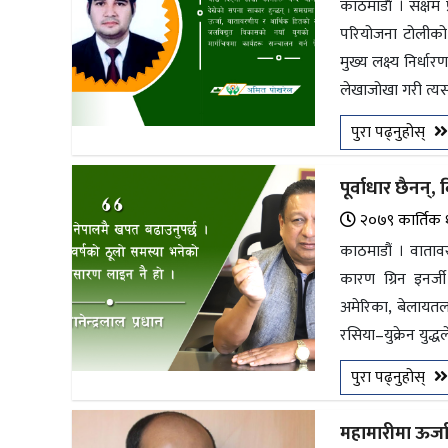
काठमाडाैं । सक्षम
परियोजना टोलीको 
मुख्य लक्ष्य निर
लेखाजोखा गरी त्य
पुरा पढ्नुहोस्
पूर्वाधार छैनन्
२०७९ कार्तिक 
काठमाडौं । वाता
कारण ग्रिन इनर्
अमेरिका, बेलायतल
रसिया–युक्रेन युद
पुरा पढ्नुहोस्
महामारीमा ऊर्ज