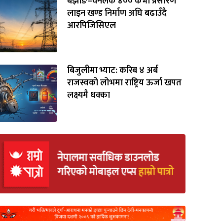
बझाङ–वनलेक ४०० केभी प्रसारण
लाइन खण्ड निर्माण अघि बढाउँदै
आरपिजिसिएल
बिजुलीमा भ्याट: करिब ४ अर्ब
राजस्वको लोभमा राष्ट्रिय ऊर्जा खपत
लक्ष्यमै धक्का