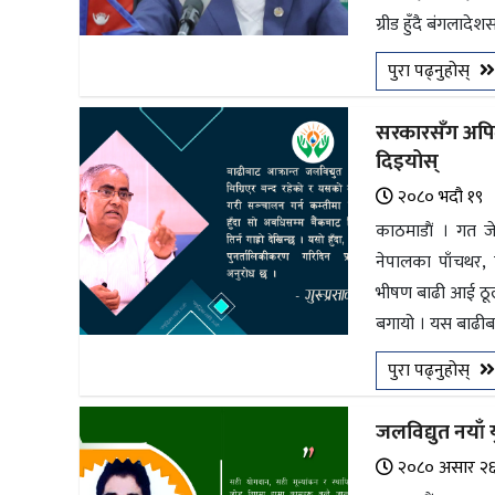
ग्रीड हुँदै बंगलादेशस
पुरा पढ्नुहोस्
सरकारसँग अपिलः
दिइयोस्
२०८० भदौ १९
काठमाडाैं । गत 
नेपालका पाँचथर, 
भीषण बाढी आई ठूलो
बगायो । यस बाढीबा
पुरा पढ्नुहोस्
जलविद्युत नयाँ यु
२०८० असार २