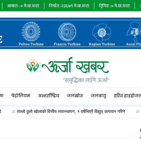
:
०
मे.वा.घन्टा
निर्यात :
२३६७९
मे.वा.घन्टा
ट्रिपिङ :
०
मे.वा.घन्टा
ऊर्जा माग :
७
"समृद्धिका लागि ऊर्जा"
रण
पेट्रोलियम
अन्तर्राष्ट्रिय
जलस्रोत
जलवायु
हरित हाइड्रोज
तल्लाे ठूलाे खाेलाको वित्तीय व्यवस्थापन, १ वर्षभित्रै विद्युत् उत्पादन गरिने
ओएन्डएम