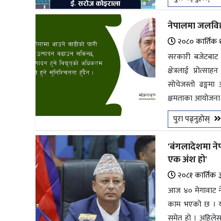
भिडियो
नेपालमा जलविद
छापा
२०८० कार्तिक 
सरकारी बजेटबाट म
खोज
क्षेत्रलाई प्रोत्
प्रोफाइल
सोचेजस्तो ढङ्गम
क्षमताका आयोजना 
ऊर्जा
विशेष
पुरा पढ्नुहोस्
'बंगलादेशमा नेपा
एक अंश हो'
२०८१ कार्तिक 
आज ४० मेगावाट ने
काम भएको छ । यो 
समेत हो । अहिलेसम